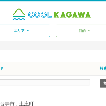
エリア
目的
ド
検
音寺市
,
土庄町