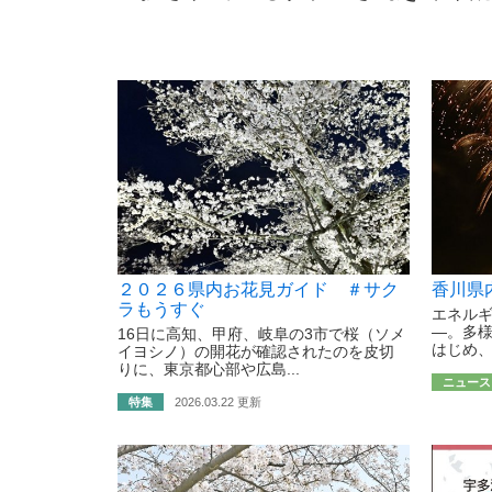
２０２６県内お花見ガイド ＃サク
香川県
ラもうすぐ
エネル
―。多
16日に高知、甲府、岐阜の3市で桜（ソメ
はじめ、
イヨシノ）の開花が確認されたのを皮切
りに、東京都心部や広島...
ニュース
特集
2026.03.22 更新