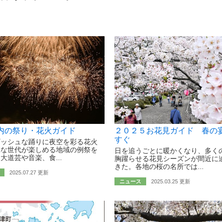
内の祭り・花火ガイド
２０２５お花見ガイド 春の
すぐ
ギッシュな踊りに夜空を彩る花火
様な世代が楽しめる地域の例祭を
日を追うごとに暖かくなり、多く
大道芸や音楽、食...
胸躍らせる花見シーズンが間近に
きた。各地の桜の名所では...
2025.07.27 更新
ニュース
2025.03.25 更新