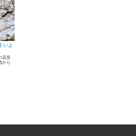
 いよ
の花見
地から