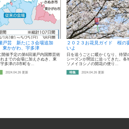
瀬戸芸 新たに３会場追加
２０２３お花見ガイド 桜の宴
、東かがわ、宇多津
いよ
年に開催予定の第6回瀬戸内国際芸術
日を追うごとに暖かくなり、待望
これまでの会場に加えさぬき、東
シーズンが間近に迫ってきた。各
宇多津の3市町を...
ソメイヨシノの開花の便り...
2024.04.26 更新
特集
2024.04.26 更新