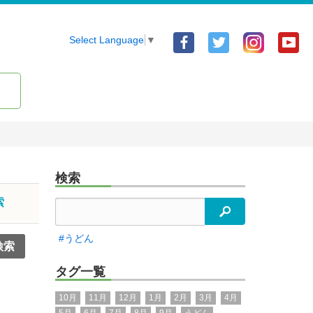
Facebook
Twitter
Yo
Select Language
▼
ア
ア
ア
カ
カ
カ
ウ
ウ
ウ
ン
ン
ン
ト
ト
ト
検索
索
検索
#うどん
タグ一覧
10月
11月
12月
1月
2月
3月
4月