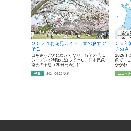
２０２４お花見ガイド 春の宴すぐ
２５年
そこ
さぬき
日を追うごとに暖かくなり、待望の花見
2025
シーズンが間近に迫ってきた。日本気象
祭で、
協会の予想（20日発表）に...
かがわ、
特集
2024.04.26 更新
ニュース