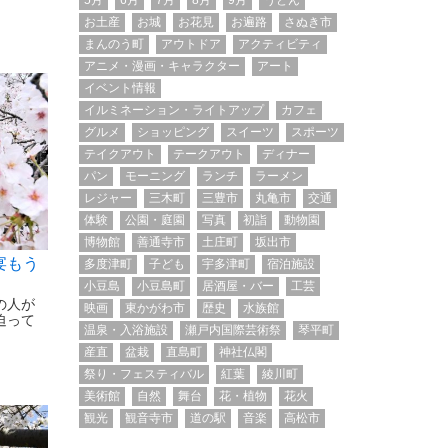
5月
6月
7月
8月
9月
うどん
お土産
お城
お花見
お遍路
さぬき市
まんのう町
アウトドア
アクティビティ
アニメ・漫画・キャラクター
アート
イベント情報
イルミネーション・ライトアップ
カフェ
グルメ
ショッピング
スイーツ
スポーツ
テイクアウト
テークアウト
ディナー
パン
モーニング
ランチ
ラーメン
レジャー
三木町
三豊市
丸亀市
交通
体験
公園・庭園
写真
初詣
動物園
博物館
善通寺市
土庄町
坂出市
宴もう
多度津町
子ども
宇多津町
宿泊施設
小豆島
小豆島町
居酒屋・バー
工芸
の人が
映画
東かがわ市
歴史
水族館
迫って
温泉・入浴施設
瀬戸内国際芸術祭
琴平町
産直
盆栽
直島町
神社仏閣
祭り・フェスティバル
紅葉
綾川町
美術館
自然
舞台
花・植物
花火
観光
観音寺市
道の駅
音楽
高松市