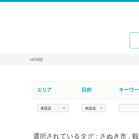
HOME
エリア
目的
キーワー
エ
目
キ
リ
的
ー
ア
ワ
ー
選択されているタグ :
さぬき市
,
観
ド