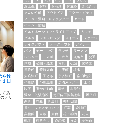
5月
6月
7月
8月
9月
うどん
お土産
お城
お花見
お遍路
さぬき市
まんのう町
アウトドア
アクティビティ
アニメ・漫画・キャラクター
アート
イベント情報
イルミネーション・ライトアップ
カフェ
グルメ
ショッピング
スイーツ
スポーツ
テイクアウト
テークアウト
ディナー
パン
モーニング
ランチ
ラーメン
レジャー
三木町
三豊市
丸亀市
交通
体験
公園・庭園
写真
初詣
動物園
博物館
善通寺市
土庄町
坂出市
紙や原
多度津町
子ども
宇多津町
宿泊施設
月１日
小豆島
小豆島町
居酒屋・バー
工芸
映画
東かがわ市
歴史
水族館
して活
温泉・入浴施設
瀬戸内国際芸術祭
琴平町
）のデザ
産直
盆栽
直島町
神社仏閣
祭り・フェスティバル
紅葉
綾川町
美術館
自然
舞台
花・植物
花火
観光
観音寺市
道の駅
音楽
高松市