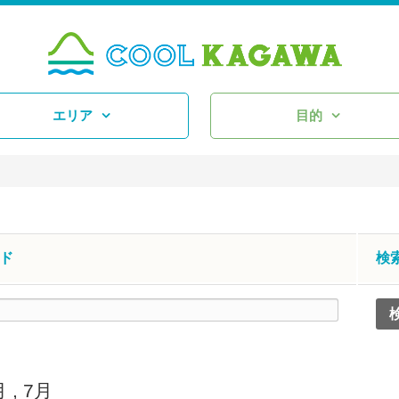
エリア
目的
ド
検
月
,
7月