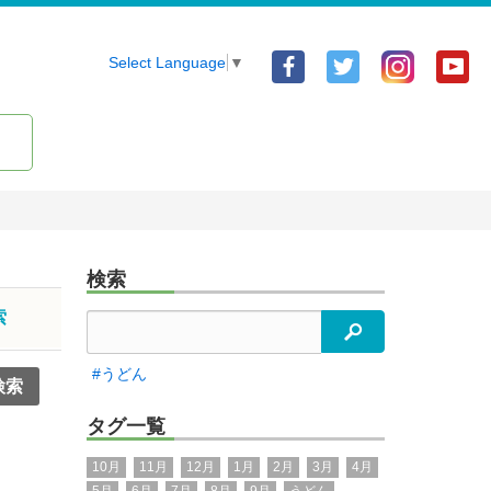
Facebook
Twitter
Yo
Select Language
▼
ア
ア
ア
カ
カ
カ
ウ
ウ
ウ
ン
ン
ン
ト
ト
ト
検索
索
検索
#うどん
タグ一覧
10月
11月
12月
1月
2月
3月
4月