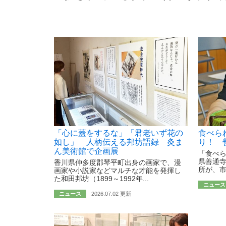
「心に蓋をするな」「君老いず花の
食べら
如し」 人柄伝える邦坊語録 灸ま
り！ 
ん美術館で企画展
「食べ
県善通
香川県仲多度郡琴平町出身の画家で、漫
所が、市
画家や小説家などマルチな才能を発揮し
た和田邦坊（1899～1992年...
ニュース
ニュース
2026.07.02 更新