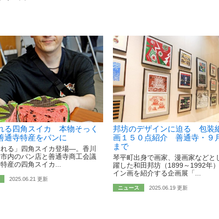
れる四角スイカ 本物そっく
邦坊のデザインに迫る 包装
善通寺特産をパンに
画１５０点紹介 善通寺・９
まで
られる」四角スイカ登場―。香川
寺市内のパン店と善通寺商工会議
琴平町出身で画家、漫画家などと
特産の四角スイカ...
躍した和田邦坊（1899～1992年
イン画を紹介する企画展「...
2025.06.21 更新
ニュース
2025.06.19 更新