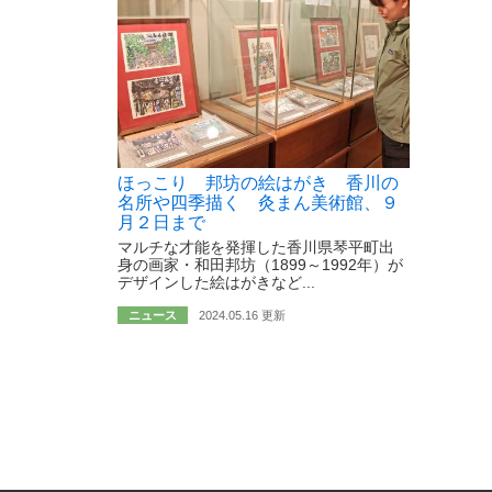
ほっこり 邦坊の絵はがき 香川の
名所や四季描く 灸まん美術館、９
月２日まで
マルチな才能を発揮した香川県琴平町出
身の画家・和田邦坊（1899～1992年）が
デザインした絵はがきなど...
ニュース
2024.05.16 更新