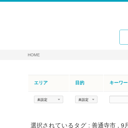
HOME
エリア
目的
キーワー
エ
目
キ
リ
的
ー
ア
ワ
ー
選択されているタグ :
善通寺市
,
9
ド