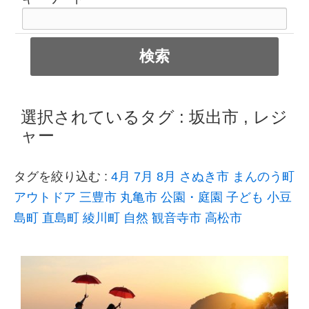
選択されているタグ :
坂出市
,
レジ
ャー
タグを絞り込む :
4月
7月
8月
さぬき市
まんのう町
アウトドア
三豊市
丸亀市
公園・庭園
子ども
小豆
島町
直島町
綾川町
自然
観音寺市
高松市