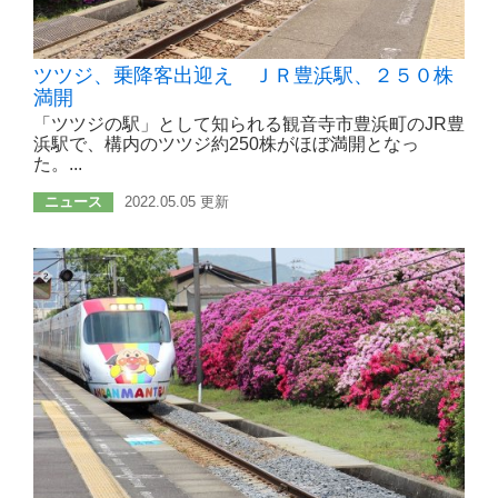
ツツジ、乗降客出迎え ＪＲ豊浜駅、２５０株
満開
「ツツジの駅」として知られる観音寺市豊浜町のJR豊
浜駅で、構内のツツジ約250株がほぼ満開となっ
た。...
ニュース
2022.05.05 更新