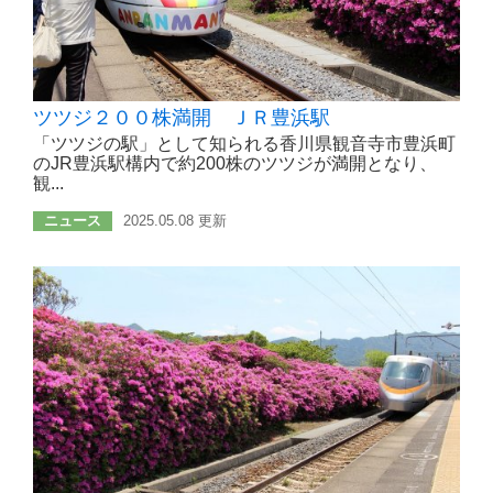
ツツジ２００株満開 ＪＲ豊浜駅
「ツツジの駅」として知られる香川県観音寺市豊浜町
のJR豊浜駅構内で約200株のツツジが満開となり、
観...
ニュース
2025.05.08 更新