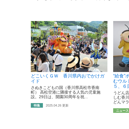
どこいくＧＷ 香川県内おでかけガ
“給食
イド
むウル
５、６
さぬきこどもの国（香川県高松市香南
町） 高松空港に隣接する人気の児童施
うどん
設。29日は、開園30周年を祝...
しむ香
どんマラ
特集
2025.04.26 更新
ニュース