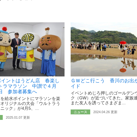
”ポイントはうどん店 春楽し
ＧＷどこ行こう 香川のお出
トラマラソン 中讃で４月
イド
日 参加者募集へ
イベントめじろ押しのゴールデン
ク（GW）が近づいてきた。家族
店を給水ポイントにマラソンを楽
また友人を誘ってさまざま...
川オリジナルの大会「ウルトラう
ニック」が4月5、...
ニュース
2024.04.26 更新
2025.01.07 更新