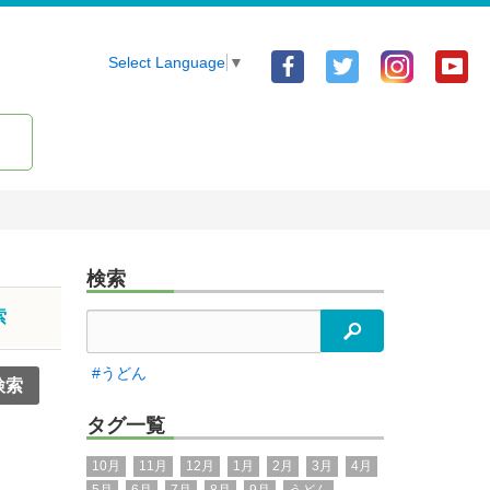
Facebook
Twitter
Yo
Select Language
▼
ア
ア
ア
カ
カ
カ
ウ
ウ
ウ
ン
ン
ン
ト
ト
ト
検索
索
検索
#うどん
タグ一覧
10月
11月
12月
1月
2月
3月
4月