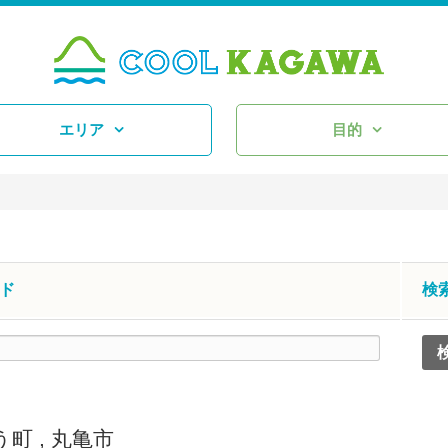
エリア
目的
ド
検
う町
,
丸亀市