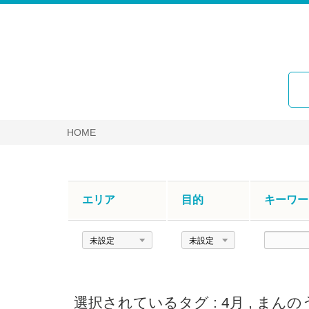
HOME
エリア
目的
キーワー
エ
目
キ
リ
的
ー
ア
ワ
ー
選択されているタグ :
4月
,
まんの
ド