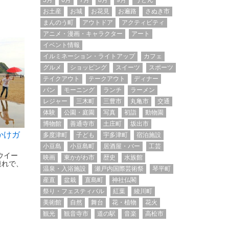
5月
6月
7月
8月
9月
うどん
お土産
お城
お花見
お遍路
さぬき市
まんのう町
アウトドア
アクティビティ
アニメ・漫画・キャラクター
アート
イベント情報
イルミネーション・ライトアップ
カフェ
グルメ
ショッピング
スイーツ
スポーツ
テイクアウト
テークアウト
ディナー
パン
モーニング
ランチ
ラーメン
レジャー
三木町
三豊市
丸亀市
交通
体験
公園・庭園
写真
初詣
動物園
博物館
善通寺市
土庄町
坂出市
かけガ
多度津町
子ども
宇多津町
宿泊施設
小豆島
小豆島町
居酒屋・バー
工芸
ウイー
映画
東かがわ市
歴史
水族館
連れで、
温泉・入浴施設
瀬戸内国際芸術祭
琴平町
産直
盆栽
直島町
神社仏閣
祭り・フェスティバル
紅葉
綾川町
美術館
自然
舞台
花・植物
花火
観光
観音寺市
道の駅
音楽
高松市