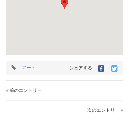
タ
アート
シェアする
Facebook
Twitt
グ
で
で
シ
シ
ェ
ェ
« 前のエントリー
ア
ア
す
す
る
る
次のエントリー »