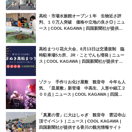
の観光情報サイト
高松・市場水族館オープン１年 生物近さ評
判、１０万人突破 価格や立地の良さ◎ | ニュ
ース | COOL KAGAWA | 四国新聞社が提供す
る香川の観光情報サイト
高松まつり花火大会、8月13日は交通規制 臨
時駐車場5カ所、JR・ことでんも増発 | ニュー
ス | COOL KAGAWA | 四国新聞社が提供する
香川の観光情報サイト
ゾクッ 手作りお化け屋敷 観音寺 今年も人
気、「皿屋敷」新登場 中高生、人形や細工２
００点 | ニュース | COOL KAGAWA | 四国新
聞社が提供する香川の観光情報サイト
「真夏の雪」に大はしゃぎ 観音寺 雲辺寺山
頂でイベント | ニュース | COOL KAGAWA |
四国新聞社が提供する香川の観光情報サイト