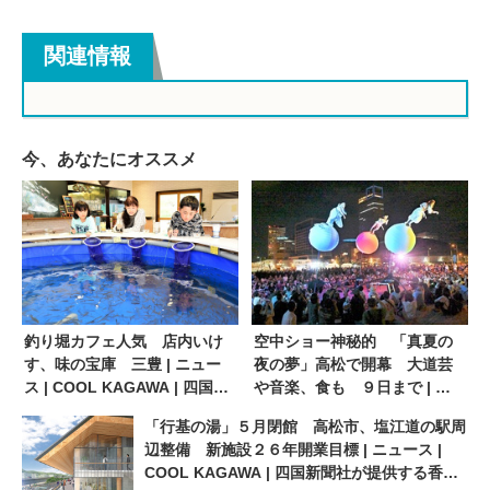
関連情報
今、あなたにオススメ
釣り堀カフェ人気 店内いけ
空中ショー神秘的 「真夏の
す、味の宝庫 三豊 | ニュー
夜の夢」高松で開幕 大道芸
ス | COOL KAGAWA | 四国新
や音楽、食も ９日まで | ニ
聞社が提供する香川の観光情
ュース | COOL KAGAWA | 四
「行基の湯」５月閉館 高松市、塩江道の駅周
報サイト
国新聞社が提供する香川の観
辺整備 新施設２６年開業目標 | ニュース |
光情報サイト
COOL KAGAWA | 四国新聞社が提供する香川