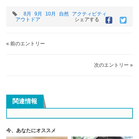
タ
8月
9月
10月
自然
アクティビティ
グ
アウトドア
シェアする
Facebook
Twitt
で
で
シ
シ
ェ
ェ
« 前のエントリー
ア
ア
す
す
る
る
次のエントリー »
関連情報
今、あなたにオススメ