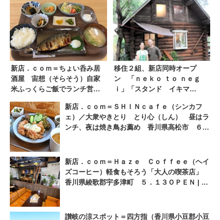
新店．ｃｏｍ＝ちょい呑み居
移住２組、新店同時オープ
酒屋 宙想（そらそう）自家
ン 「ｎｅｋｏ ｔｏ ｎｅｇ
米ふっくらご飯でランチ営業
ｉ」「スタンド イキマ
も 香川県善通寺市 ７．７
イ」 ともに地域盛り上げ
新店．ｃｏｍ＝ＳＨＩＮｃａｆｅ（シンカフ
ＯＰＥＮ | ニュース | COOL
地元食材使用 | ニュース |
ェ）／大衆やきとり とり心（しん） 昼はラ
KAGAWA | 四国新聞社が提供
COOL KAGAWA | 四国新聞社
ンチ、夜は焼き鳥お薦め 香川県高松市 ６．
する香川の観光情報サイト
が提供する香川の観光情報サ
２３移転ＯＰＥＮ | ニュース | COOL
イト
KAGAWA | 四国新聞社が提供する香川の観光
情報サイト
新店．ｃｏｍ＝Ｈａｚｅ Ｃｏｆｆｅｅ（ヘイ
ズコーヒー）軽食もそろう「大人の喫茶店」
香川県綾歌郡宇多津町 ５．１３ＯＰＥＮ | ニ
ュース | COOL KAGAWA | 四国新聞社が提供
する香川の観光情報サイト
讃岐の涼スポット＝四方指（香川県小豆郡小豆