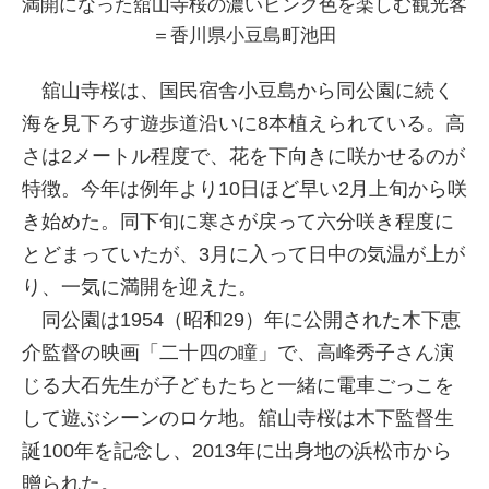
満開になった舘山寺桜の濃いピンク色を楽しむ観光客
＝香川県小豆島町池田
舘山寺桜は、国民宿舎小豆島から同公園に続く
海を見下ろす遊歩道沿いに8本植えられている。高
さは2メートル程度で、花を下向きに咲かせるのが
特徴。今年は例年より10日ほど早い2月上旬から咲
き始めた。同下旬に寒さが戻って六分咲き程度に
とどまっていたが、3月に入って日中の気温が上が
り、一気に満開を迎えた。
同公園は1954（昭和29）年に公開された木下恵
介監督の映画「二十四の瞳」で、高峰秀子さん演
じる大石先生が子どもたちと一緒に電車ごっこを
して遊ぶシーンのロケ地。舘山寺桜は木下監督生
誕100年を記念し、2013年に出身地の浜松市から
贈られた。