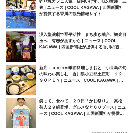
釣り堀カフェ人気 店内いけす、味の宝庫 三
豊 | ニュース | COOL KAGAWA | 四国新聞社
が提供する香川の観光情報サイト
没入型演劇で琴平活性 まち歩き融合、観光目
玉へ 有志があすから | ニュース | COOL
KAGAWA | 四国新聞社が提供する香川の観光
情報サイト
新店．ｃｏｍ＝季節料理しまおと 小豆島の旬
の味わい楽しむ 香川県小豆郡土庄町 １２．
９ＯＰＥＮ | ニュース | COOL KAGAWA | 四
国新聞社が提供する香川の観光情報サイト
笑って、食べて ２０日「かじ祭り」 高松
芸人２９組登場、グルメなど６０ブース | ニュ
ース | COOL KAGAWA | 四国新聞社が提供す
る香川の観光情報サイト
Recommended by