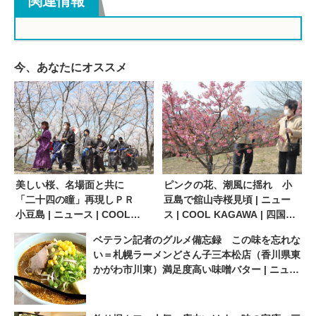
関連情報
今、あなたにオススメ
美しい桜、名場面と共に
ピンクの花、潮風に揺れ 小
「二十四の瞳」再現しＰＲ
豆島で舘山寺桜見頃 | ニュー
小豆島 | ニュース | COOL
ス | COOL KAGAWA | 四国新
KAGAWA | 四国新聞社が提供
聞社が提供する香川の観光情
ベテラン記者のグルメ備忘録 この味を忘れな
する香川の観光情報サイト
報サイト
い＝札幌ラーメンどさん子三本松店（香川県東
かがわ市川東）満足度高い味噌バター | ニュー
ス | COOL KAGAWA | 四国新聞社が提供する
香川の観光情報サイト