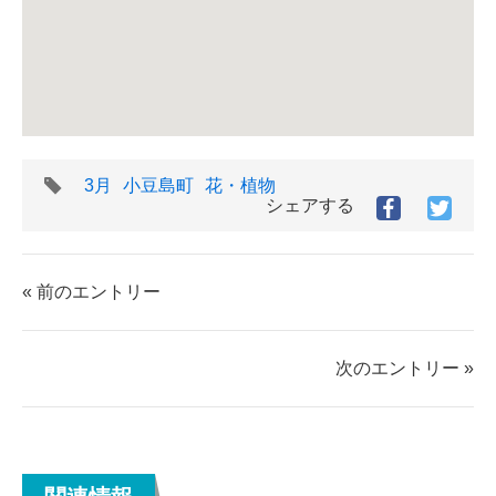
タ
3月
小豆島町
花・植物
グ
シェアする
Facebook
Twitt
で
で
シ
シ
ェ
ェ
« 前のエントリー
ア
ア
す
す
る
る
次のエントリー »