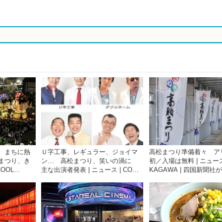
 まちに熱
Ｕ字工事、レギュラー、ジョイマ
高松まつり準備着々 ア
まつり、き
ン… 高松まつり、笑いの渦に
初／入場は無料 | ニュース 
COOL
主な出演者発表 | ニュース | COOL
KAGAWA | 四国新聞社
聞社が提供する
KAGAWA | 四国新聞社が提供する
香川の観光情報サイト
香川の観光情報サイト