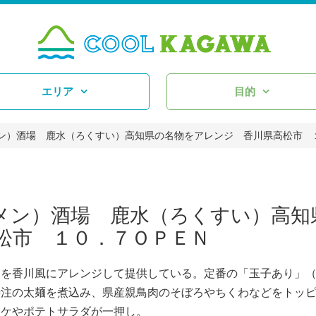
エリア
目的
ン）酒場 鹿水（ろくすい）高知県の名物をアレンジ 香川県高松市 
メン）酒場 鹿水（ろくすい）高知
松市 １０．７ＯＰＥＮ
を香川風にアレンジして提供している。定番の「玉子あり」
特注の太麺を煮込み、県産親鳥肉のそぼろやちくわなどをトッ
ッケやポテトサラダが一押し。