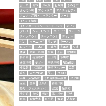
5月
6月
7月
8月
9月
うどん
お土産
お城
お花見
お遍路
さぬき市
まんのう町
アウトドア
アクティビティ
アニメ・漫画・キャラクター
アート
イベント情報
イルミネーション・ライトアップ
カフェ
グルメ
ショッピング
スイーツ
スポーツ
テイクアウト
テークアウト
ディナー
パン
モーニング
ランチ
ラーメン
レジャー
三木町
三豊市
丸亀市
交通
体験
公園・庭園
写真
初詣
動物園
博物館
善通寺市
土庄町
坂出市
多度津町
子ども
宇多津町
宿泊施設
小豆島
小豆島町
居酒屋・バー
工芸
映画
東かがわ市
歴史
水族館
温泉・入浴施設
瀬戸内国際芸術祭
琴平町
産直
盆栽
直島町
神社仏閣
祭り・フェスティバル
紅葉
綾川町
美術館
自然
舞台
花・植物
花火
観光
観音寺市
道の駅
音楽
高松市