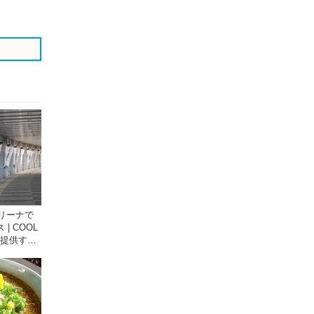
る
る
リーナで
| COOL
が提供する