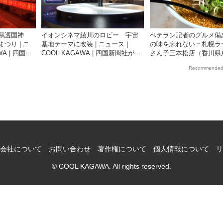
県護国神
イオンシネマ綾川のロビー 宇宙
ベテラン記者のグルメ備
つり | ニ
基地テーマに改装 | ニュース |
の味を忘れない＝札幌ラ
WA | 四国新
COOL KAGAWA | 四国新聞社が提
さん子三本松店（香川県
観光情報サ
供する香川の観光情報サイト
市川東）満足度高い味噌バ
Recommended
ニュース | COOL KAGAW
新聞社が提供する香川の
サイト
会社について
お問い合わせ
著作権について
個人情報について
リ
© COOL KAGAWA. All rights reserved.