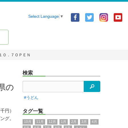
Facebook
Twitter
Yo
Select Language
▼
ア
ア
ア
カ
カ
カ
ウ
ウ
ウ
ン
ン
ン
１０．７ＯＰＥＮ
ト
ト
ト
検索
県の
検索
#うどん
（千円）
タグ一覧
ピング。
10月
11月
12月
1月
2月
3月
4月