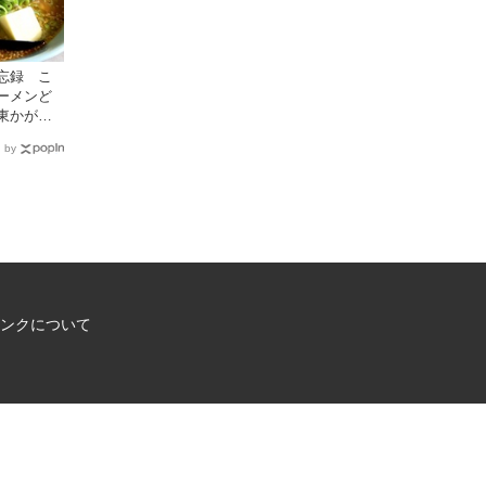
忘録 こ
ーメンど
東かがわ
ター |
 by
A | 四国
観光情報
ンクについて