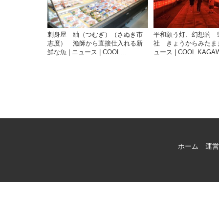
刺身屋 紬（つむぎ）（さぬき市
平和願う灯、幻想的 
志度） 漁師から直接仕入れる新
社 きょうからみたまま
鮮な魚 | ニュース | COOL
ュース | COOL KAGA
KAGAWA | 四国新聞社が提供する
聞社が提供する香川の
香川の観光情報サイト
イト
ホーム
運営