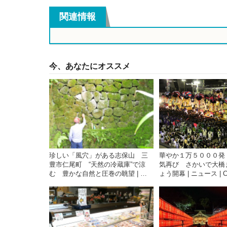
関連情報
今、あなたにオススメ
珍しい「風穴」がある志保山 三
華やか１万５０００発
豊市仁尾町 “天然の冷蔵庫”で涼
気再び さかいで大橋
む 豊かな自然と圧巻の眺望 | ニ
ょう開幕 | ニュース | 
ュース | COOL KAGAWA | 四国新
KAGAWA | 四国新
聞社が提供する香川の観光情報サ
香川の観光情報サイト
イト