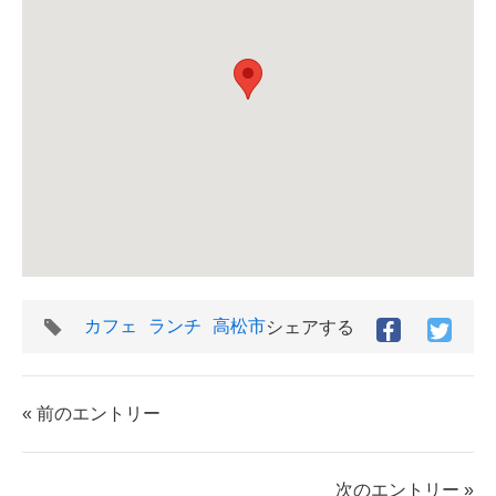
タ
カフェ
ランチ
高松市
シェアする
Facebook
Twitt
グ
で
で
シ
シ
ェ
ェ
« 前のエントリー
ア
ア
す
す
る
る
次のエントリー »