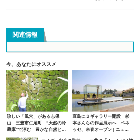
関連情報
今、あなたにオススメ
珍しい「風穴」がある志保
直島に２ギャラリー開設 杉
山 三豊市仁尾町 “天然の冷
本さんらの作品展示へ ベネ
蔵庫”で涼む 豊かな自然と圧
ッセ、来春オープン | ニュー
巻の眺望 | ニュース | COOL
ス | COOL KAGAWA | 四国新