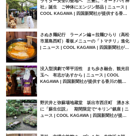
ライダー安全の聖地へ 三豊に「オートバイ神
KAGAWA | 四国新聞社が提供
聞社が提供する香川の観光情
社」誕生 ご神体にエンジン部品 | ニュース |
する香川の観光情報サイト
報サイト
COOL KAGAWA | 四国新聞社が提供する香川
の観光情報サイト
さぬき麺紀行 ラーメン編＝拉麺ひらり（高松
市屋島西町）看板メニューの「トマチリ」進化
| ニュース | COOL KAGAWA | 四国新聞社が提
供する香川の観光情報サイト
没入型演劇で琴平活性 まち歩き融合、観光目
玉へ 有志があすから | ニュース | COOL
KAGAWA | 四国新聞社が提供する香川の観光
情報サイト
野沢井と弥蘇場地蔵堂 坂出市西庄町 湧き水
に「蘇生伝説」 期間限定で“キリン”鎮座 | ニ
ュース | COOL KAGAWA | 四国新聞社が提供
する香川の観光情報サイト