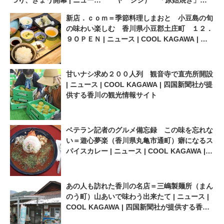
つり、きょう開幕 | ニュース |
ヤ ジジ） 「原始焼き」の
COOL KAGAWA | 四国新聞社
人気店が丸亀に 香川県丸亀
新店．ｃｏｍ＝季節料理しまおと 小豆島の旬
が提供する香川の観光情報サ
市 ６．２１ＯＰＥＮ | ニュ
の味わい楽しむ 香川県小豆郡土庄町 １２．
イト
ース | COOL KAGAWA | 四国
９ＯＰＥＮ | ニュース | COOL KAGAWA | 四
新聞社が提供する香川の観光
国新聞社が提供する香川の観光情報サイト
情報サイト
甘いナシ求め２００人列 観音寺で直売所開設
| ニュース | COOL KAGAWA | 四国新聞社が提
供する香川の観光情報サイト
ベテラン記者のグルメ備忘録 この味を忘れな
い＝遊心夢楽（香川県丸亀市通町）癖になるス
パイスカレー | ニュース | COOL KAGAWA |
四国新聞社が提供する香川の観光情報サイト
あの人も訪れた香川の名店＝三嶋製麺所（まん
のう町）山あいで味わう出来たて | ニュース |
COOL KAGAWA | 四国新聞社が提供する香川
の観光情報サイト