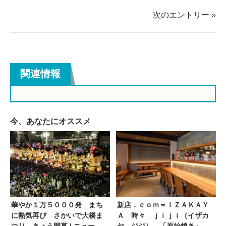
る
る
次のエントリー »
関連情報
今、あなたにオススメ
華やか１万５０００発 まち
新店．ｃｏｍ＝ＩＺＡＫＡＹ
に熱気再び さかいで大橋ま
Ａ 時々 ｊｉｊｉ（イザカ