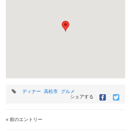
タ
ディナー
高松市
グルメ
グ
シェアする
Facebook
Twitt
で
で
シ
シ
ェ
ェ
« 前のエントリー
ア
ア
す
す