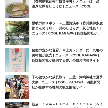
（香川県観音寺市観音寺町）メニューは一品
濃厚な豚骨しょうゆ | ニュース | COOL
KAGAWA | 四国新聞社が提供する香川の観光
情報サイト
讃岐の涼スポット＝三霞洞渓谷（香川県仲多度
郡まんのう町） 川のせせらぎ、風心地良く |
ニュース | COOL KAGAWA | 四国新聞社が提
供する香川の観光情報サイト
猪熊の豊かな色彩、卓上カレンダーに 丸亀の
美術館が販売 | ニュース | COOL KAGAWA |
四国新聞社が提供する香川の観光情報サイト
子の健やかな成長願う 三豊・津嶋神社で夏季
大祭 | ニュース | COOL KAGAWA | 四国新聞
社が提供する香川の観光情報サイト
新店．ｃｏｍ＝Ｈａｚｅ Ｃｏｆｆｅｅ（ヘイ