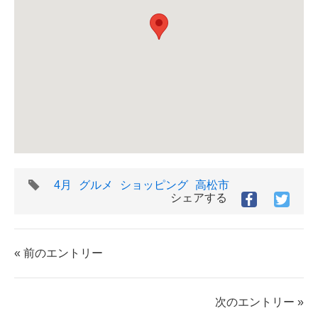
タ
4月
グルメ
ショッピング
高松市
グ
シェアする
Facebook
Twitt
で
で
シ
シ
ェ
ェ
« 前のエントリー
ア
ア
す
す
る
る
次のエントリー »