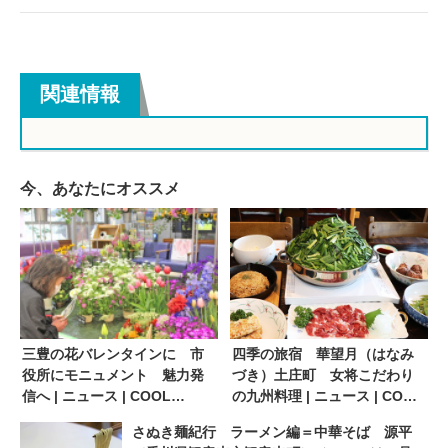
関連情報
今、あなたにオススメ
三豊の花バレンタインに 市
四季の旅宿 華望月（はなみ
役所にモニュメント 魅力発
づき）土庄町 女将こだわり
信へ | ニュース | COOL
の九州料理 | ニュース | COOL
KAGAWA | 四国新聞社が提供
KAGAWA | 四国新聞社が提供
さぬき麺紀行 ラーメン編＝中華そば 源平
する香川の観光情報サイト
する香川の観光情報サイト