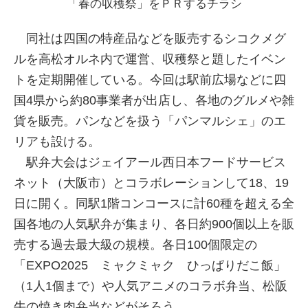
「春の収穫祭」をＰＲするチラシ
同社は四国の特産品などを販売するシコクメグ
ルを高松オルネ内で運営、収穫祭と題したイベン
トを定期開催している。今回は駅前広場などに四
国4県から約80事業者が出店し、各地のグルメや雑
貨を販売。パンなどを扱う「パンマルシェ」のエ
リアも設ける。
駅弁大会はジェイアール西日本フードサービス
ネット（大阪市）とコラボレーションして18、19
日に開く。同駅1階コンコースに計60種を超える全
国各地の人気駅弁が集まり、各日約900個以上を販
売する過去最大級の規模。各日100個限定の
「EXPO2025 ミャクミャク ひっぱりだこ飯」
（1人1個まで）や人気アニメのコラボ弁当、松阪
牛の焼き肉弁当などがそろう。