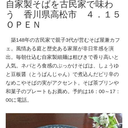
自家製そばを古民家で味わ
う 香川県高松市 ４．１５
ＯＰＥＮ
築148年の古民家で親子3代が営むそば屋兼カフ
ェ。風情ある庭と歴史ある家屋が非日常感を演
出。毎朝仕込む自家製細麺は粗びきで香り高いと
人気。ネバとろ食感のぶっかけそばは、しょうゆ
と豆板醤（とうばんじゃん）で煮込んだピリ辛の
なめこやそばの実がアクセント。そば茶プリンや
和菓子のプレートもお薦め。予約は16：00～17：
00に電話。