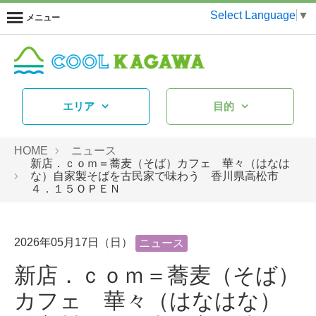
Select Language
▼
メニュー
エリア
目的
HOME
ニュース
新店．ｃｏｍ＝蕎麦（そば）カフェ 華々（はなは
な）自家製そばを古民家で味わう 香川県高松市
４．１５ＯＰＥＮ
2026年05月17日（日）
ニュース
新店．ｃｏｍ＝蕎麦（そば）
カフェ 華々（はなはな）