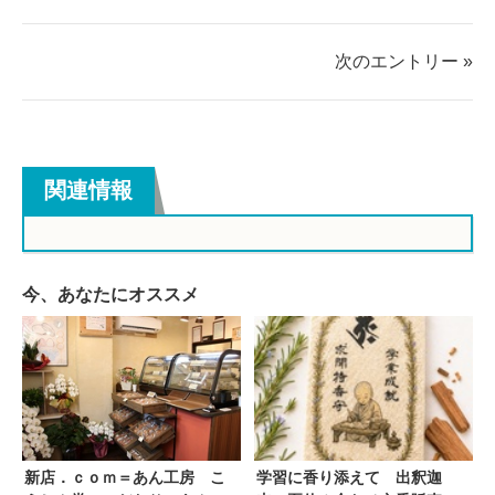
す
す
る
る
次のエントリー »
関連情報
今、あなたにオススメ
新店．ｃｏｍ＝あん工房 こ
学習に香り添えて 出釈迦