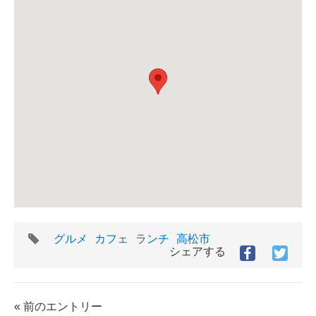
タ
グルメ
カフェ
ランチ
高松市
グ
シェアする
Facebook
Twitt
で
で
シ
シ
ェ
ェ
« 前のエントリー
ア
ア