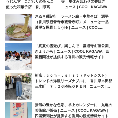
うじん堂 こだわりのあんこ
寺 夏休み合わせ文香販売 |
使った和菓子店 香川県高松
ニュース | COOL KAGAWA |
市 ７．５ＯＰＥＮ | ニュー
四国新聞社が提供する香川の
さぬき麺紀行 ラーメン編＝中華そば 源平
ス | COOL KAGAWA | 四国新
観光情報サイト
（香川県観音寺市観音寺町）メニューは一品
聞社が提供する香川の観光情
濃厚な豚骨しょうゆ | ニュース | COOL
報サイト
KAGAWA | 四国新聞社が提供する香川の観光
情報サイト
「真夏の雪遊び」楽しんで 雲辺寺山頂公園、
きょうから | ニュース | COOL KAGAWA | 四
国新聞社が提供する香川の観光情報サイト
新店．ｃｏｍ＝．ｓｉｓｔ（ドットシスト）
トレンドの洋服リーズナブルに 香川県木田郡
三木町 ７．２６移転ＯＰＥＮ | ニュース |
COOL KAGAWA | 四国新聞社が提供する香川
の観光情報サイト
猪熊の豊かな色彩、卓上カレンダーに 丸亀の
美術館が販売 | ニュース | COOL KAGAWA |
四国新聞社が提供する香川の観光情報サイト