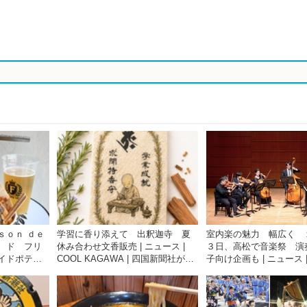
ｓｏｎ ｄｅ
学習に香り添えて 出釈迦寺 夏
室内楽の魅力 幅広く 
 ド フリ
休み合わせ文香販売 | ニュース |
３日、高松で音楽祭 演
イドポテト
COOL KAGAWA | 四国新聞社が提
子向け企画も | ニュース |
 ７．１５
供する香川の観光情報サイト
KAGAWA | 四国新聞社
COOL
香川の観光情報サイト
聞社が提供する