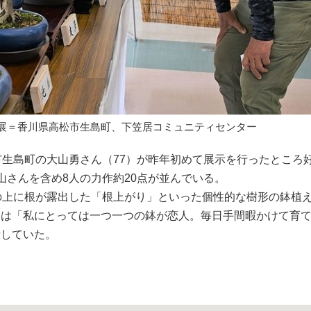
展＝香川県高松市生島町、下笠居コミュニティセンター
生島町の大山勇さん（77）が昨年初めて展示を行ったところ
山さんを含め8人の力作約20点が並んでいる。
の上に根が露出した「根上がり」といった個性的な樹形の鉢植
んは「私にとっては一つ一つの鉢が恋人。毎日手間暇かけて育
話していた。