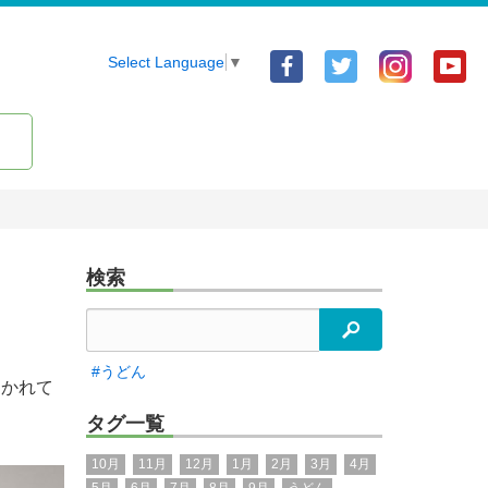
Facebook
Twitter
Yo
Select Language
▼
ア
ア
ア
カ
カ
カ
ウ
ウ
ウ
ン
ン
ン
ト
ト
ト
検索
検索
#うどん
開かれて
タグ一覧
10月
11月
12月
1月
2月
3月
4月