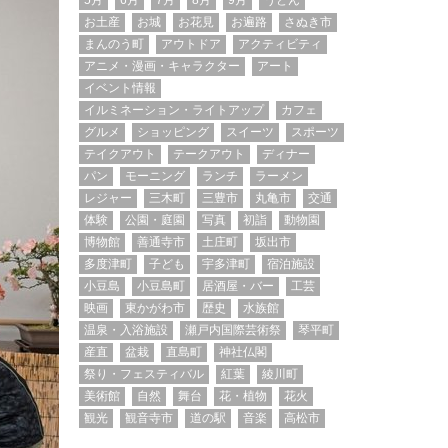
5月
6月
7月
8月
9月
うどん
お土産
お城
お花見
お遍路
さぬき市
まんのう町
アウトドア
アクティビティ
アニメ・漫画・キャラクター
アート
イベント情報
イルミネーション・ライトアップ
カフェ
グルメ
ショッピング
スイーツ
スポーツ
テイクアウト
テークアウト
ディナー
パン
モーニング
ランチ
ラーメン
レジャー
三木町
三豊市
丸亀市
交通
体験
公園・庭園
写真
初詣
動物園
博物館
善通寺市
土庄町
坂出市
多度津町
子ども
宇多津町
宿泊施設
小豆島
小豆島町
居酒屋・バー
工芸
映画
東かがわ市
歴史
水族館
温泉・入浴施設
瀬戸内国際芸術祭
琴平町
産直
盆栽
直島町
神社仏閣
祭り・フェスティバル
紅葉
綾川町
美術館
自然
舞台
花・植物
花火
観光
観音寺市
道の駅
音楽
高松市