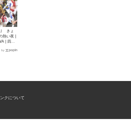
り きょ
熱い夜 |
A | 四国
観光情報
 by
ンクについて