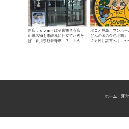
香川の観光情報サイト
新店．ｃｏｍ＝ばそ家観音寺店
ポコと屋島、マンホー
山形名物を讃岐風に仕立てた肉そ
どんの国の金色毛鞠」
ば 香川県観音寺市 ７．１６Ｏ
２カ所に設置へ | ニュー
ＰＥＮ | ニュース | COOL
KAGAWA | 四国新
KAGAWA | 四国新聞社が提供する
香川の観光情報サイト
香川の観光情報サイト
ホーム
運営