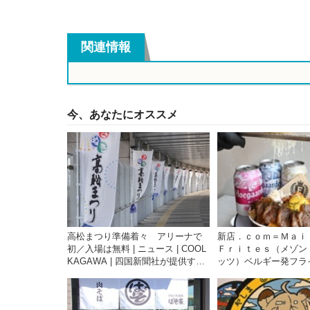
関連情報
今、あなたにオススメ
高松まつり準備着々 アリーナで
新店．ｃｏｍ＝Ｍａｉ
初／入場は無料 | ニュース | COOL
Ｆｒｉｔｅｓ（メゾン
KAGAWA | 四国新聞社が提供する
ッツ）ベルギー発フラ
香川の観光情報サイト
専門店 香川県高松市
ＯＰＥＮ | ニュース | 
KAGAWA | 四国新