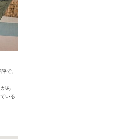
好評で、
えがあ
てている