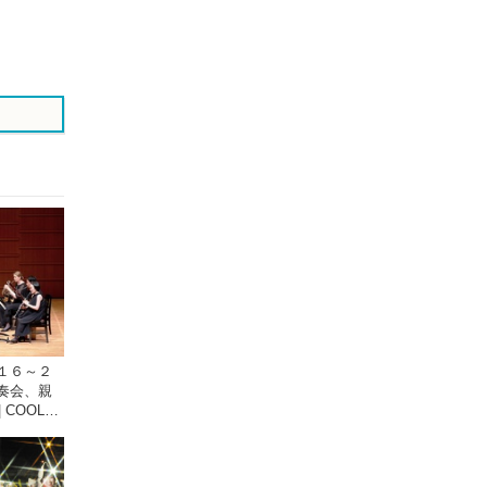
す
す
る
る
１６～２
奏会、親
 COOL
が提供する