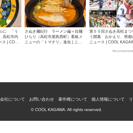
ルに 「う
さぬき麺紀行 ラーメン編＝拉麺
第５５回さぬき高松まつ
 高松市内
ひらり（高松市屋島西町）看板メ
う開幕 おかえり、県都の
ス | COOL
ニューの「トマチリ」進化 | ニュ
ニュース | COOL KAGAW
聞社が提供する
ース | COOL KAGAWA | 四国新聞
新聞社が提供する香川の
Recommended
社が提供する香川の観光情報サイ
サイト
ト
会社について
お問い合わせ
著作権について
個人情報について
リ
© COOL KAGAWA. All rights reserved.