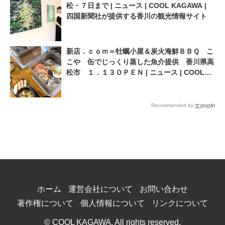
松・７日まで | ニュース | COOL KAGAWA |
四国新聞社が提供する香川の観光情報サイト
新店．ｃｏｍ＝牡蠣小屋＆炭火海鮮ＢＢＱ こ
こや 缶でじっくり蒸した魚介提供 香川県高
松市 １．１３ＯＰＥＮ | ニュース | COOL
KAGAWA | 四国新聞社が提供する香川の観光
情報サイト
Recommended by
ホーム
運営会社について
お問い合わせ
著作権について
個人情報について
リンクについて
© COOL KAGAWA. All rights reserved.