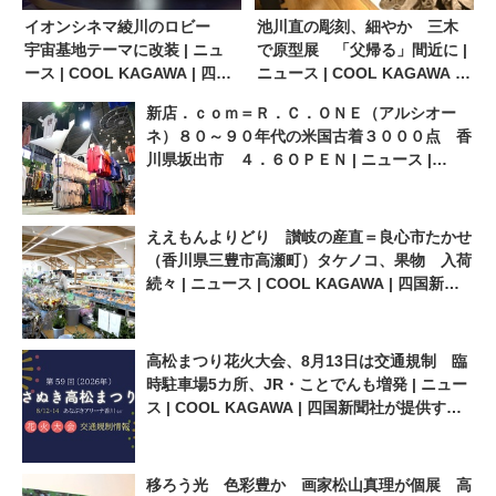
イオンシネマ綾川のロビー
池川直の彫刻、細やか 三木
宇宙基地テーマに改装 | ニュ
で原型展 「父帰る」間近に |
ース | COOL KAGAWA | 四国
ニュース | COOL KAGAWA |
新聞社が提供する香川の観光
四国新聞社が提供する香川の
新店．ｃｏｍ＝Ｒ．Ｃ．ＯＮＥ（アルシオー
情報サイト
観光情報サイト
ネ）８０～９０年代の米国古着３０００点 香
川県坂出市 ４．６ＯＰＥＮ | ニュース |
COOL KAGAWA | 四国新聞社が提供する香川
の観光情報サイト
ええもんよりどり 讃岐の産直＝良心市たかせ
（香川県三豊市高瀬町）タケノコ、果物 入荷
続々 | ニュース | COOL KAGAWA | 四国新聞
社が提供する香川の観光情報サイト
高松まつり花火大会、8月13日は交通規制 臨
時駐車場5カ所、JR・ことでんも増発 | ニュー
ス | COOL KAGAWA | 四国新聞社が提供する
香川の観光情報サイト
移ろう光 色彩豊か 画家松山真理が個展 高