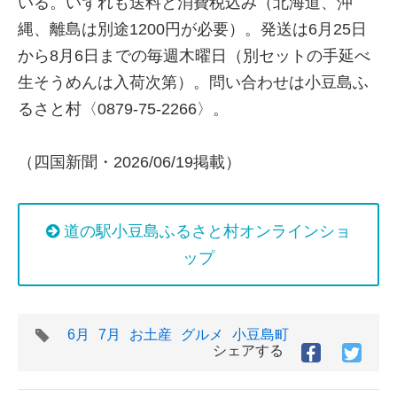
いる。いずれも送料と消費税込み（北海道、沖
縄、離島は別途1200円が必要）。発送は6月25日
から8月6日までの毎週木曜日（別セットの手延べ
生そうめんは入荷次第）。問い合わせは小豆島ふ
るさと村〈0879-75-2266〉。
（四国新聞・2026/06/19掲載）
道の駅小豆島ふるさと村オンラインショ
ップ
タ
6月
7月
お土産
グルメ
小豆島町
グ
シェアする
Facebook
Twitt
で
で
シ
シ