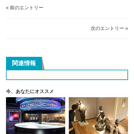
ェ
ェ
« 前のエントリー
ア
ア
す
す
る
る
次のエントリー »
関連情報
今、あなたにオススメ