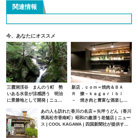
関連情報
今、あなたにオススメ
三霞洞渓谷 まんのう町 勢
新店．ｃｏｍ＝焼肉＆ＢＡ
いある水音が涼感誘う 明治
Ｒ 燎－ｋａｇａｒｉｂｉ
に景勝地として開発 | ニュー
－ 焼き肉と豊富な酒楽しめ
ス | COOL KAGAWA | 四国新
るバー 高松市 １０．１１
あの人も訪れた香川の名店＝矢坪うどん（香川
聞社が提供する香川の観光情
ＯＰＥＮ | ニュース | COOL
県高松市香南町）昭和の趣漂う老舗店 | ニュー
報サイト
KAGAWA | 四国新聞社が提供
ス | COOL KAGAWA | 四国新聞社が提供する
する香川の観光情報サイト
香川の観光情報サイト