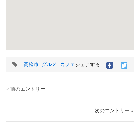
タ
高松市
グルメ
カフェ
シェアする
Facebook
Twitt
グ
で
で
シ
シ
ェ
ェ
« 前のエントリー
ア
ア
す
す
る
る
次のエントリー »