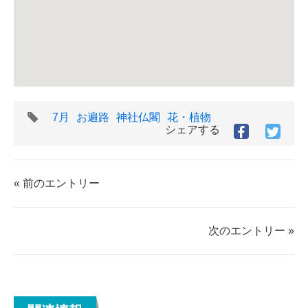
タ
7月
お遍路
神社仏閣
花・植物
グ
シェアする
Facebook
Twitt
で
で
シ
シ
ェ
ェ
« 前のエントリー
ア
ア
す
す
る
る
次のエントリー »