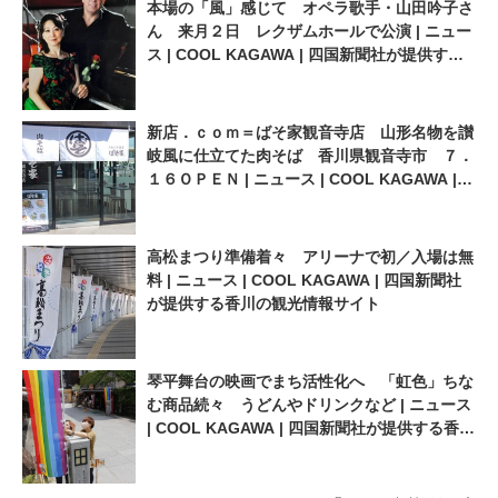
本場の「風」感じて オペラ歌手・山田吟子さ
ん 来月２日 レクザムホールで公演 | ニュー
ス | COOL KAGAWA | 四国新聞社が提供する
香川の観光情報サイト
新店．ｃｏｍ＝ばそ家観音寺店 山形名物を讃
岐風に仕立てた肉そば 香川県観音寺市 ７．
１６ＯＰＥＮ | ニュース | COOL KAGAWA |
四国新聞社が提供する香川の観光情報サイト
高松まつり準備着々 アリーナで初／入場は無
料 | ニュース | COOL KAGAWA | 四国新聞社
が提供する香川の観光情報サイト
琴平舞台の映画でまち活性化へ 「虹色」ちな
む商品続々 うどんやドリンクなど | ニュース
| COOL KAGAWA | 四国新聞社が提供する香川
の観光情報サイト