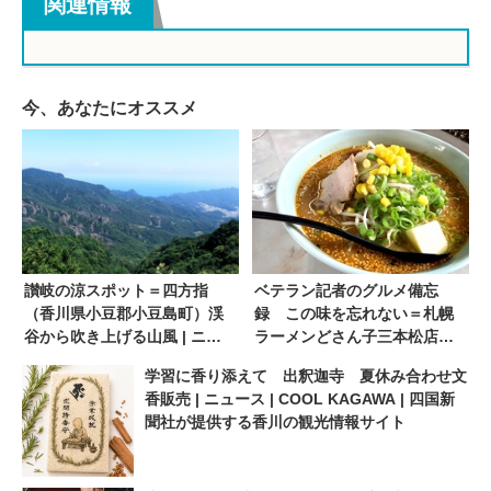
関連情報
今、あなたにオススメ
讃岐の涼スポット＝四方指
ベテラン記者のグルメ備忘
（香川県小豆郡小豆島町）渓
録 この味を忘れない＝札幌
谷から吹き上げる山風 | ニュ
ラーメンどさん子三本松店
ース | COOL KAGAWA | 四国
（香川県東かがわ市川東）満
学習に香り添えて 出釈迦寺 夏休み合わせ文
新聞社が提供する香川の観光
足度高い味噌バター | ニュー
香販売 | ニュース | COOL KAGAWA | 四国新
情報サイト
ス | COOL KAGAWA | 四国新
聞社が提供する香川の観光情報サイト
聞社が提供する香川の観光情
報サイト