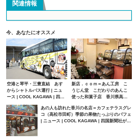
関連情報
今、あなたにオススメ
空港と琴平・三豊直結 あす
新店．ｃｏｍ＝あん工房 こ
からシャトルバス運行 | ニュ
うじん堂 こだわりのあんこ
ース | COOL KAGAWA | 四国
使った和菓子店 香川県高松
新聞社が提供する香川の観光
市 ７．５ＯＰＥＮ | ニュー
あの人も訪れた香川の名店＝カフェテラスグレ
情報サイト
ス | COOL KAGAWA | 四国新
コ（高松市田町）季節の果物たっぷりのパフェ
聞社が提供する香川の観光情
| ニュース | COOL KAGAWA | 四国新聞社が提
報サイト
供する香川の観光情報サイト