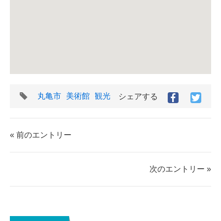
タ
丸亀市
美術館
観光
シェアする
Facebook
Twitt
グ
で
で
シ
シ
ェ
ェ
« 前のエントリー
ア
ア
す
す
る
る
次のエントリー »