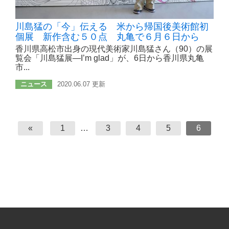
川島猛の「今」伝える 米から帰国後美術館初
個展 新作含む５０点 丸亀で６月６日から
香川県高松市出身の現代美術家川島猛さん（90）の展
覧会「川島猛展―I’m glad」が、6日から香川県丸亀
市...
ニュース
2020.06.07 更新
«
1
…
3
4
5
6