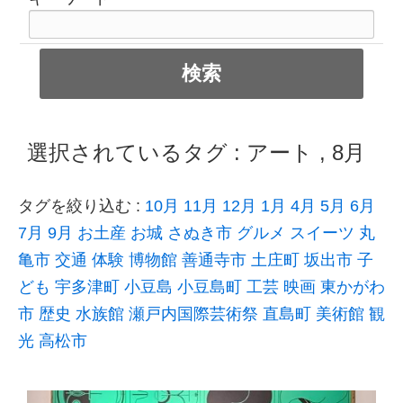
選択されているタグ :
アート
,
8月
タグを絞り込む :
10月
11月
12月
1月
4月
5月
6月
7月
9月
お土産
お城
さぬき市
グルメ
スイーツ
丸
亀市
交通
体験
博物館
善通寺市
土庄町
坂出市
子
ども
宇多津町
小豆島
小豆島町
工芸
映画
東かがわ
市
歴史
水族館
瀬戸内国際芸術祭
直島町
美術館
観
光
高松市