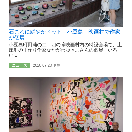
石ころに鮮やかドット 小豆島 映画村で作家
が個展
小豆島町田浦の二十四の瞳映画村内の特設会場で、土
庄町の手作り作家なかがわゆきこさんの個展「いろ
い...
ニュース
2020.07.20 更新