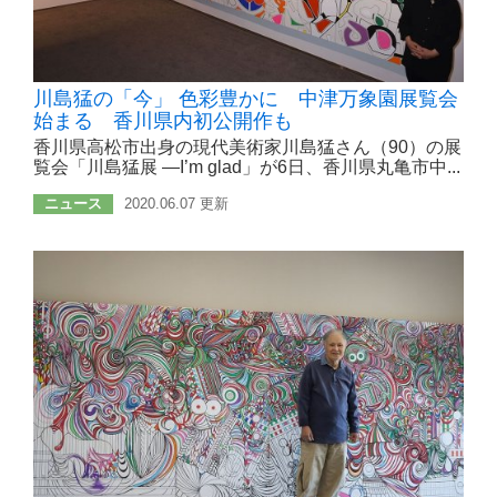
川島猛の「今」 色彩豊かに 中津万象園展覧会
始まる 香川県内初公開作も
香川県高松市出身の現代美術家川島猛さん（90）の展
覧会「川島猛展 ―I’m glad」が6日、香川県丸亀市中...
ニュース
2020.06.07 更新