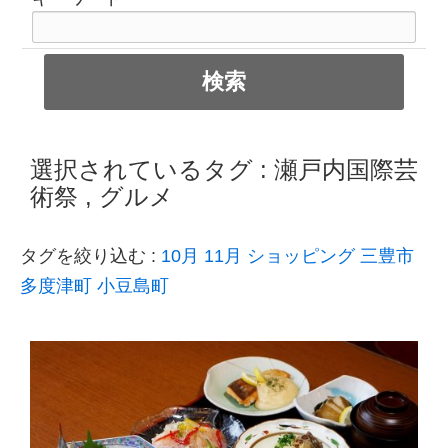
選択されているタグ :
瀬戸内国際芸
術祭
,
グルメ
タグを絞り込む :
10月
11月
ショッピング
三豊市
多度津町
小豆島町