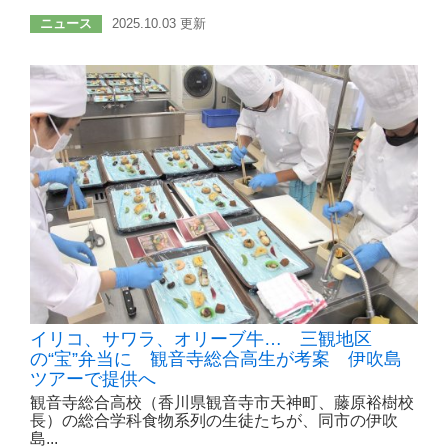
ニュース
2025.10.03 更新
イリコ、サワラ、オリーブ牛… 三観地区
の“宝”弁当に 観音寺総合高生が考案 伊吹島
ツアーで提供へ
観音寺総合高校（香川県観音寺市天神町、藤原裕樹校
長）の総合学科食物系列の生徒たちが、同市の伊吹
島...