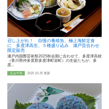
召し上がれ！ 自慢の養殖魚、極上海鮮定食
に 多度津高生、５種盛り込み 瀬戸芸合わせ
限定販売
瀬戸内国際芸術祭2025秋会期に合わせて、多度津高校
（香川県仲多度郡多度津町栄町）の生徒たちが、多
度...
ニュース
2025.10.25 更新