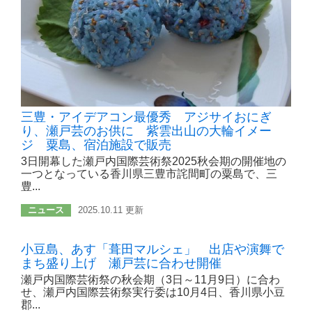
三豊・アイデアコン最優秀 アジサイおにぎ
り、瀬戸芸のお供に 紫雲出山の大輪イメー
ジ 粟島、宿泊施設で販売
3日開幕した瀬戸内国際芸術祭2025秋会期の開催地の
一つとなっている香川県三豊市詫間町の粟島で、三
豊...
ニュース
2025.10.11 更新
小豆島、あす「葺田マルシェ」 出店や演舞で
まち盛り上げ 瀬戸芸に合わせ開催
瀬戸内国際芸術祭の秋会期（3日～11月9日）に合わ
せ、瀬戸内国際芸術祭実行委は10月4日、香川県小豆
郡...