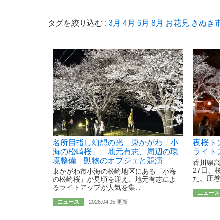
タグを絞り込む :
3月
4月
6月
8月
お花見
さぬき
名所目指し幻想の光 東かがわ「小
夜桜ト
海の松崎桜」 地元有志、周辺の環
ライト
境整備 動物のオブジェと競演
香川県
27日、
東かがわ市小海の松崎地区にある「小海
た。圧巻
の松崎桜」が見頃を迎え、地元有志によ
るライトアップが人気を集...
ニュース
ニュース
2026.04.05 更新