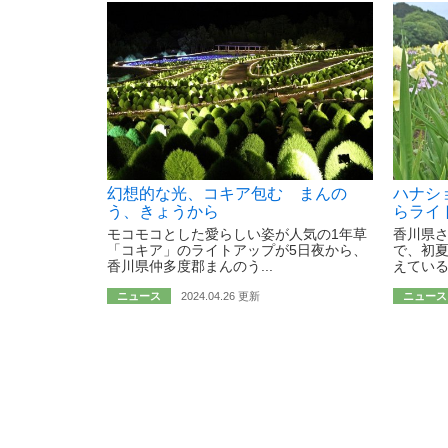
幻想的な光、コキア包む まんの
ハナシ
う、きょうから
らライ
モコモコとした愛らしい姿が人気の1年草
香川県
「コキア」のライトアップが5日夜から、
で、初
香川県仲多度郡まんのう...
えている
ニュース
2024.04.26 更新
ニュース