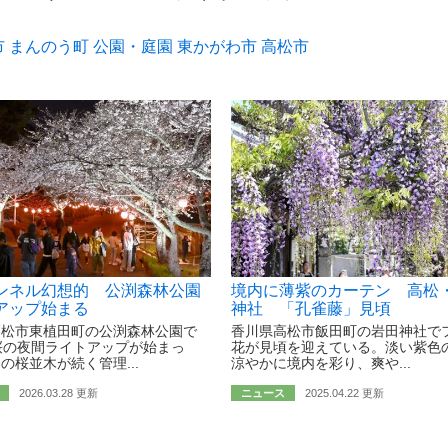
市
まんのう町
公園・庭園
東かがわ市
高松市
ンネル幻想的 公渕森林公園
境内に薄紫のカーテン 高松
アップ始まる
神社 「孔雀藤」見頃
高松市東植田町の公渕森林公園で
香川県高松市飯田町の岩田神社で
桜の夜間ライトアップが始まっ
花が見頃を迎えている。淡い紫色
の桜並木が続く管理...
涼やかに境内を彩り、爽や...
2026.03.28 更新
ニュース
2025.04.22 更新