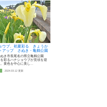
ョウブ、初夏彩る きょうか
トアップ さぬき・亀鶴公園
さぬき市長尾名の県立亀鶴公園
夏を彩るハナショウブが見頃を迎
。黄色を中心に美し...
2024.03.12 更新