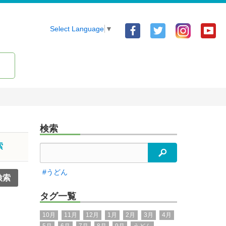
Facebook
Twitter
Yo
Select Language
▼
ア
ア
ア
カ
カ
カ
ウ
ウ
ウ
ン
ン
ン
ト
ト
ト
検索
索
検索
#うどん
タグ一覧
10月
11月
12月
1月
2月
3月
4月