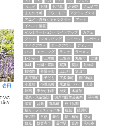
5月
6月
7月
8月
9月
うどん
お土産
お城
お花見
お遍路
さぬき市
まんのう町
アウトドア
アクティビティ
アニメ・漫画・キャラクター
アート
イベント情報
イルミネーション・ライトアップ
カフェ
グルメ
ショッピング
スイーツ
スポーツ
テイクアウト
テークアウト
ディナー
パン
モーニング
ランチ
ラーメン
レジャー
三木町
三豊市
丸亀市
交通
体験
公園・庭園
写真
初詣
動物園
博物館
善通寺市
土庄町
坂出市
多度津町
子ども
宇多津町
宿泊施設
小豆島
小豆島町
居酒屋・バー
工芸
・岩田
映画
東かがわ市
歴史
水族館
温泉・入浴施設
瀬戸内国際芸術祭
琴平町
フジの
の花が
産直
盆栽
直島町
神社仏閣
祭り・フェスティバル
紅葉
綾川町
美術館
自然
舞台
花・植物
花火
観光
観音寺市
道の駅
音楽
高松市