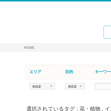
HOME
エリア
目的
キーワー
エ
目
キ
リ
的
ー
ア
ワ
ー
選択されているタグ :
花・植物
,
イ
ド