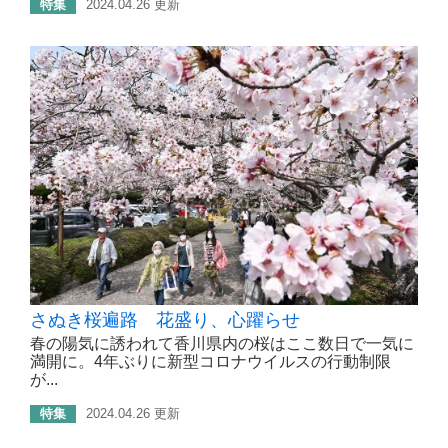
特集
2024.04.26 更新
さぬき桜遍路 花盛り、心躍らせ
春の陽気に誘われて香川県内の桜はここ数日で一気に
満開に。4年ぶりに新型コロナウイルスの行動制限
が...
特集
2024.04.26 更新