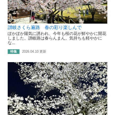
讃岐さくら遍路 春の彩り楽しんで
ぽかぽか陽気に誘われ、今年も桜の花が鮮やかに開花
しました。讃岐路は春らんまん。気持ちも軽やかに
な...
特集
2026.04.10 更新