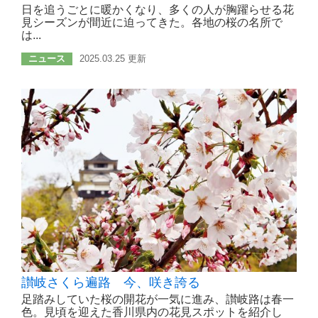
日を追うごとに暖かくなり、多くの人が胸躍らせる花
見シーズンが間近に迫ってきた。各地の桜の名所で
は...
ニュース
2025.03.25 更新
讃岐さくら遍路 今、咲き誇る
足踏みしていた桜の開花が一気に進み、讃岐路は春一
色。見頃を迎えた香川県内の花見スポットを紹介し