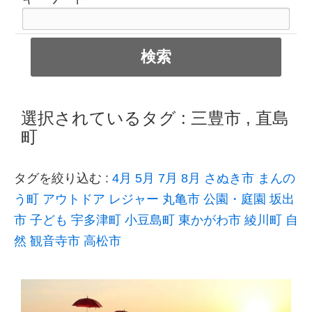
選択されているタグ :
三豊市
,
直島
町
タグを絞り込む :
4月
5月
7月
8月
さぬき市
まんの
う町
アウトドア
レジャー
丸亀市
公園・庭園
坂出
市
子ども
宇多津町
小豆島町
東かがわ市
綾川町
自
然
観音寺市
高松市