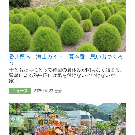
香川県内 海山ガイド 夏本番、思い出つくろ
う
子どもたちにとって待望の夏休みが間もなく始まる。
猛暑による熱中症には気を付けないといけないが、
家...
ニュース
2025.07.22 更新