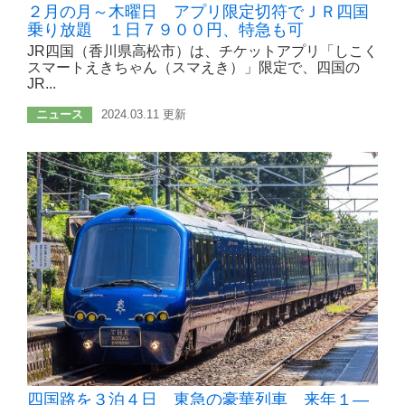
２月の月～木曜日 アプリ限定切符でＪＲ四国
乗り放題 １日７９００円、特急も可
JR四国（香川県高松市）は、チケットアプリ「しこく
スマートえきちゃん（スマえき）」限定で、四国の
JR...
ニュース
2024.03.11 更新
四国路を３泊４日 東急の豪華列車 来年１―