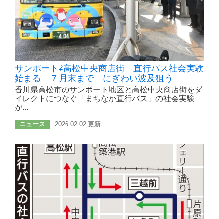
サンポート⇄高松中央商店街 直行バス社会実験
始まる ７月末まで にぎわい波及狙う
香川県高松市のサンポート地区と高松中央商店街をダ
イレクトにつなぐ「まちなか直行バス」の社会実験
が...
ニュース
2026.02.02 更新