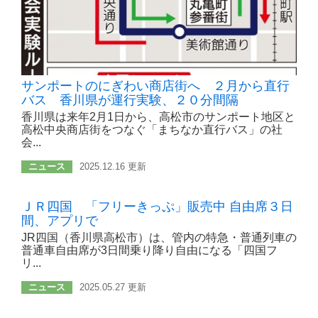
サンポートのにぎわい商店街へ ２月から直行
バス 香川県が運行実験、２０分間隔
香川県は来年2月1日から、高松市のサンポート地区と
高松中央商店街をつなぐ「まちなか直行バス」の社
会...
ニュース
2025.12.16 更新
ＪＲ四国 「フリーきっぷ」販売中 自由席３日
間、アプリで
JR四国（香川県高松市）は、管内の特急・普通列車の
普通車自由席が3日間乗り降り自由になる「四国フ
リ...
ニュース
2025.05.27 更新