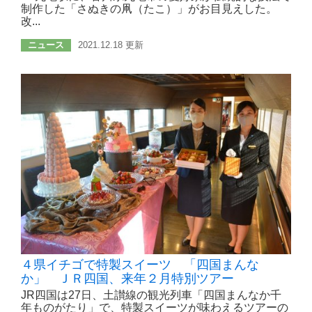
制作した「さぬきの凧（たこ）」がお目見えした。
改...
ニュース
2021.12.18 更新
４県イチゴで特製スイーツ 「四国まんな
か」 ＪＲ四国、来年２月特別ツアー
JR四国は27日、土讃線の観光列車「四国まんなか千
年ものがたり」で、特製スイーツが味わえるツアーの