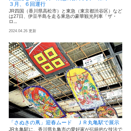
３月、６回運行
JR四国（香川県高松市）と東急（東京都渋谷区）など
は27日、伊豆半島を走る東急の豪華観光列車「ザ・
ロ...
2024.04.26 更新
「さぬきの凧」迎春ムード ＪＲ丸亀駅で展示
JR丸亀駅に、香川県丸亀市の愛好家が伝統的な技法で