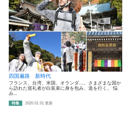
四国遍路 新時代
フランス、台湾、米国、オランダ…。さまざまな国か
ら訪れた巡礼者が白装束に身を包み、道を行く。 悩
み...
特集
2020.01.01 更新