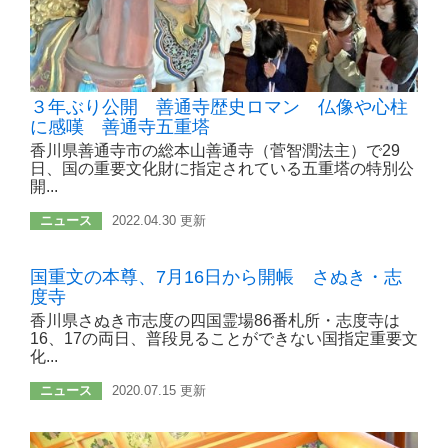
３年ぶり公開 善通寺歴史ロマン 仏像や心柱
に感嘆 善通寺五重塔
香川県善通寺市の総本山善通寺（菅智潤法主）で29
日、国の重要文化財に指定されている五重塔の特別公
開...
ニュース
2022.04.30 更新
国重文の本尊、7月16日から開帳 さぬき・志
度寺
香川県さぬき市志度の四国霊場86番札所・志度寺は
16、17の両日、普段見ることができない国指定重要文
化...
ニュース
2020.07.15 更新