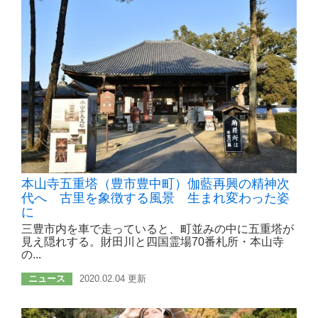
本山寺五重塔（豊市豊中町）伽藍再興の精神次
代へ 古里を象徴する風景 生まれ変わった姿
に
三豊市内を車で走っていると、町並みの中に五重塔が
見え隠れする。財田川と四国霊場70番札所・本山寺
の...
ニュース
2020.02.04 更新