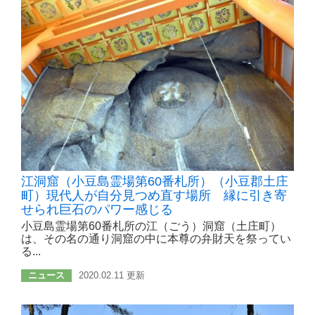
江洞窟（小豆島霊場第60番札所）（小豆郡土庄
町）現代人が自分見つめ直す場所 縁に引き寄
せられ巨石のパワー感じる
小豆島霊場第60番札所の江（ごう）洞窟（土庄町）
は、その名の通り洞窟の中に本尊の弁財天を祭ってい
る...
ニュース
2020.02.11 更新