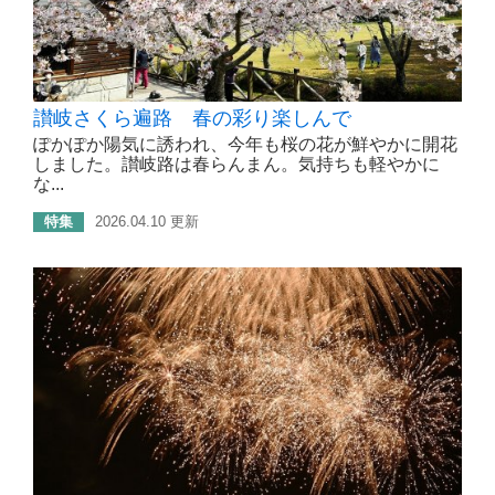
讃岐さくら遍路 春の彩り楽しんで
ぽかぽか陽気に誘われ、今年も桜の花が鮮やかに開花
しました。讃岐路は春らんまん。気持ちも軽やかに
な...
特集
2026.04.10 更新