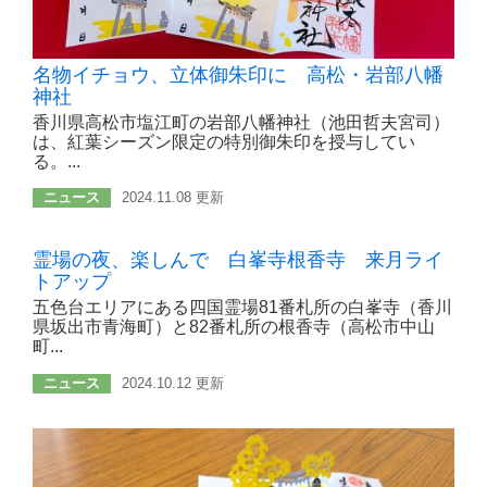
名物イチョウ、立体御朱印に 高松・岩部八幡
神社
香川県高松市塩江町の岩部八幡神社（池田哲夫宮司）
は、紅葉シーズン限定の特別御朱印を授与してい
る。...
ニュース
2024.11.08 更新
霊場の夜、楽しんで 白峯寺根香寺 来月ライ
トアップ
五色台エリアにある四国霊場81番札所の白峯寺（香川
県坂出市青海町）と82番札所の根香寺（高松市中山
町...
ニュース
2024.10.12 更新