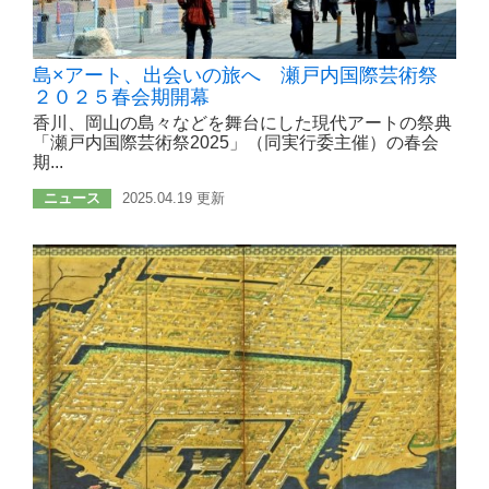
島×アート、出会いの旅へ 瀬戸内国際芸術祭
２０２５春会期開幕
香川、岡山の島々などを舞台にした現代アートの祭典
「瀬戸内国際芸術祭2025」（同実行委主催）の春会
期...
ニュース
2025.04.19 更新