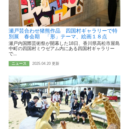
瀬戸芸合わせ猪熊作品 四国村ギャラリーで特
別展 春会期 「形」テーマ、絵画１８点
瀬戸内国際芸術祭が開幕した18日、香川県高松市屋島
中町の四国村ミウゼアム内にある四国村ギャラリー
で...
ニュース
2025.04.20 更新