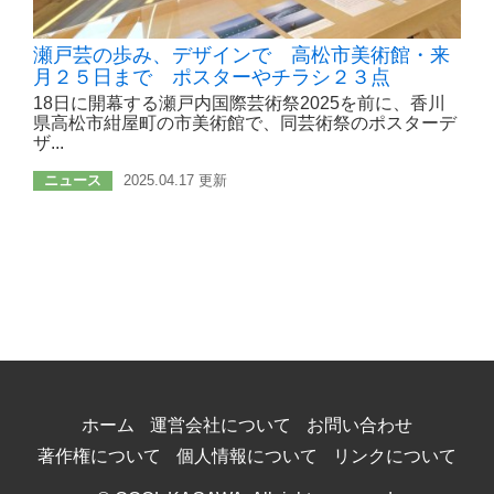
瀬戸芸の歩み、デザインで 高松市美術館・来
月２５日まで ポスターやチラシ２３点
18日に開幕する瀬戸内国際芸術祭2025を前に、香川
県高松市紺屋町の市美術館で、同芸術祭のポスターデ
ザ...
ニュース
2025.04.17 更新
ホーム
運営会社について
お問い合わせ
著作権について
個人情報について
リンクについて