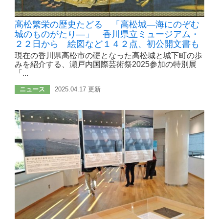
高松繁栄の歴史たどる 「高松城―海にのぞむ
城のものがたり―」 香川県立ミュージアム・
２２日から 絵図など１４２点、初公開文書も
現在の香川県高松市の礎となった高松城と城下町の歩
みを紹介する、瀬戸内国際芸術祭2025参加の特別展
「...
ニュース
2025.04.17 更新