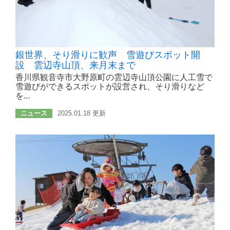
銀世界、そり滑りに歓声 雪遊びスポット開
設 雲辺寺山頂、来月末まで
香川県観音寺市大野原町の雲辺寺山頂公園に人工雪で
雪遊びができるスポットが設営され、そり滑りなど
を...
ニュース
2025.01.18 更新