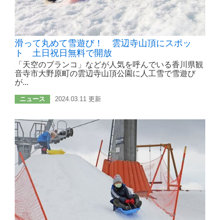
滑って丸めて雪遊び！ 雲辺寺山頂にスポッ
ト 土日祝日無料で開放
「天空のブランコ」などが人気を呼んでいる香川県観
音寺市大野原町の雲辺寺山頂公園に人工雪で雪遊び
が...
ニュース
2024.03.11 更新