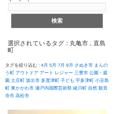
選択されているタグ :
丸亀市
,
直島
町
タグを絞り込む :
4月
5月
7月
8月
さぬき市
まんの
う町
アウトドア
アート
レジャー
三豊市
公園・庭
園
土庄町
坂出市
多度津町
子ども
宇多津町
小豆島
町
東かがわ市
瀬戸内国際芸術祭
綾川町
自然
観音
寺市
高松市