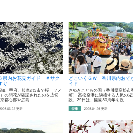
６県内お花見ガイド ＃サク
どこいくＧＷ 香川県内おで
すぐ
イド
高知、甲府、岐阜の3市で桜（ソメ
さぬきこどもの国（香川県高松市
ノ）の開花が確認されたのを皮切
町） 高松空港に隣接する人気の児
京都心部や広島...
設。29日は、開園30周年を祝...
2026.03.22 更新
特集
2025.04.26 更新