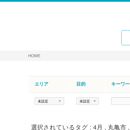
HOME
エリア
目的
キーワー
エ
目
キ
リ
的
ー
ア
ワ
ー
選択されているタグ :
4月
,
丸亀市
ド