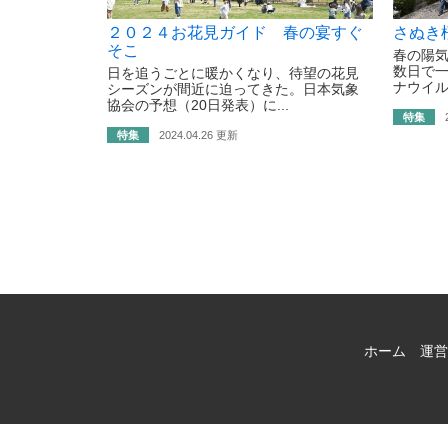
２０２４お花見ガイド 春の宴すぐ
さぬき
そこ
春の陽
数日で一
日を追うごとに暖かくなり、待望の花見
ナウイル
シーズンが間近に迫ってきた。日本気象
協会の予想（20日発表）に...
特集
特集
2024.04.26 更新
ホーム
運営