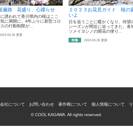
桜遍路 花盛り、心躍らせ
２０２３お花見ガイド 桜の宴
いよ
気に誘われて香川県内の桜はここ
気に満開に。4年ぶりに新型コロ
日を追うごとに暖かくなり、待望
スの行動制限が...
シーズンが間近に迫ってきた。各
ソメイヨシノの開花の便り...
2024.04.26 更新
特集
2024.04.26 更新
会社について
お問い合わせ
著作権について
個人情報について
リ
© COOL KAGAWA. All rights reserved.