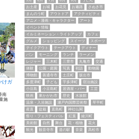
5月
6月
7月
8月
9月
うどん
お土産
お城
お花見
お遍路
さぬき市
まんのう町
アウトドア
アクティビティ
アニメ・漫画・キャラクター
アート
イベント情報
イルミネーション・ライトアップ
カフェ
グルメ
ショッピング
スイーツ
スポーツ
テイクアウト
テークアウト
ディナー
パン
モーニング
ランチ
ラーメン
レジャー
三木町
三豊市
丸亀市
交通
体験
公園・庭園
写真
初詣
動物園
博物館
善通寺市
土庄町
坂出市
かけガ
多度津町
子ども
宇多津町
宿泊施設
小豆島
小豆島町
居酒屋・バー
工芸
香南
映画
東かがわ市
歴史
水族館
童施
温泉・入浴施設
瀬戸内国際芸術祭
琴平町
産直
盆栽
直島町
神社仏閣
祭り・フェスティバル
紅葉
綾川町
美術館
自然
舞台
花・植物
花火
観光
観音寺市
道の駅
音楽
高松市