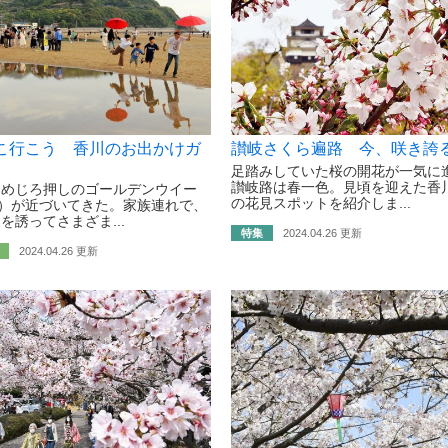
こ行こう 香川のお出かけガ
讃岐さくら遍路 今、咲き誇
足踏みしていた桜の開花が一気に
讃岐路は春一色。見頃を迎えた香
トめじろ押しのゴールデンウイー
の花見スポットを紹介しま...
）が近づいてきた。家族連れで、
を誘ってさまざま...
特集
2024.04.26 更新
2024.04.26 更新