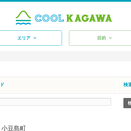
エリア
目的
ド
検
,
小豆島町