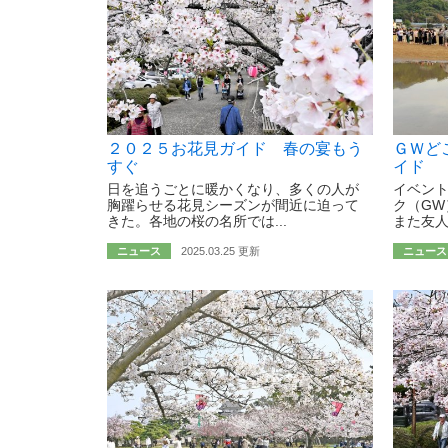
２０２５お花見ガイド 春の宴もう
ＧＷど
すぐ
イド
日を追うごとに暖かくなり、多くの人が
イベン
胸躍らせる花見シーズンが間近に迫って
ク（GW
きた。各地の桜の名所では...
また友人
ニュース
2025.03.25 更新
ニュース