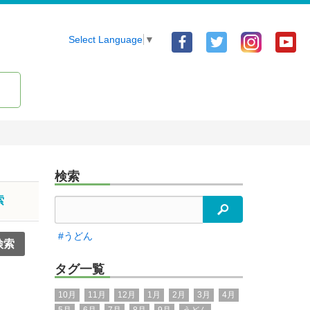
Facebook
Twitter
Yo
Select Language
▼
ア
ア
ア
カ
カ
カ
ウ
ウ
ウ
ン
ン
ン
ト
ト
ト
検索
索
検索
#うどん
タグ一覧
10月
11月
12月
1月
2月
3月
4月