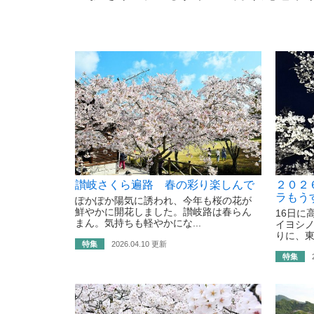
讃岐さくら遍路 春の彩り楽しんで
２０２
ラもう
ぽかぽか陽気に誘われ、今年も桜の花が
鮮やかに開花しました。讃岐路は春らん
16日に
まん。気持ちも軽やかにな...
イヨシ
りに、東
特集
2026.04.10 更新
特集