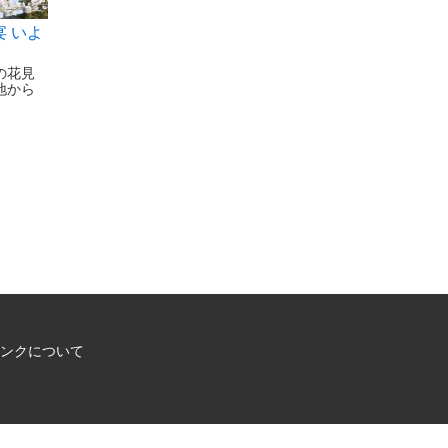
 いよ
の花見
地から
ンクについて