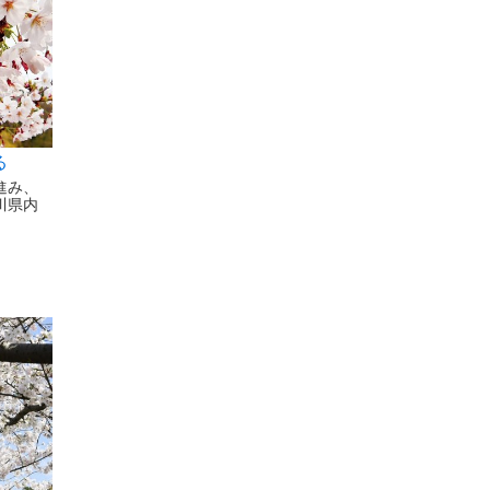
る
進み、
川県内