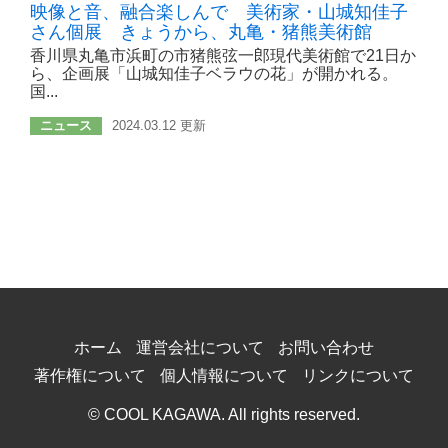
映像と音、融合楽しんで 美術家・山城知佳子
さん個展 きょうから、丸亀・猪熊美術館
香川県丸亀市浜町の市猪熊弦一郎現代美術館で21日か
ら、企画展「山城知佳子ベラウの花」が開かれる。
国...
ニュース
2024.03.12 更新
ホーム
運営会社について
お問い合わせ
著作権について
個人情報について
リンクについて
© COOL KAGAWA. All rights reserved.