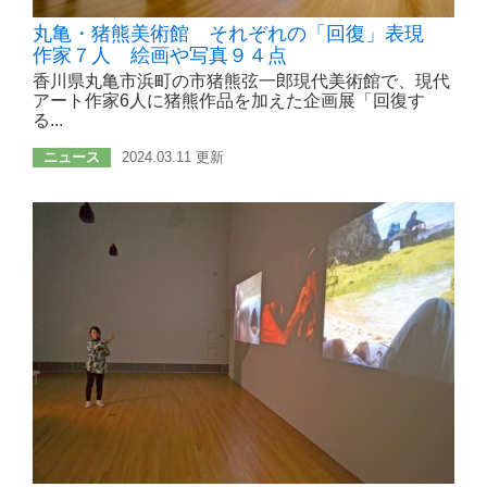
丸亀・猪熊美術館 それぞれの「回復」表現
作家７人 絵画や写真９４点
香川県丸亀市浜町の市猪熊弦一郎現代美術館で、現代
アート作家6人に猪熊作品を加えた企画展「回復す
る...
ニュース
2024.03.11 更新