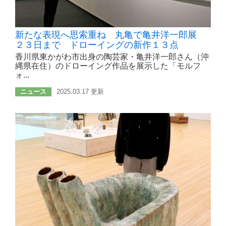
新たな表現へ思索重ね 丸亀で亀井洋一郎展
２３日まで ドローイングの新作１３点
香川県東かがわ市出身の陶芸家・亀井洋一郎さん（沖
縄県在住）のドローイング作品を展示した「モルフ
ォ...
ニュース
2025.03.17 更新