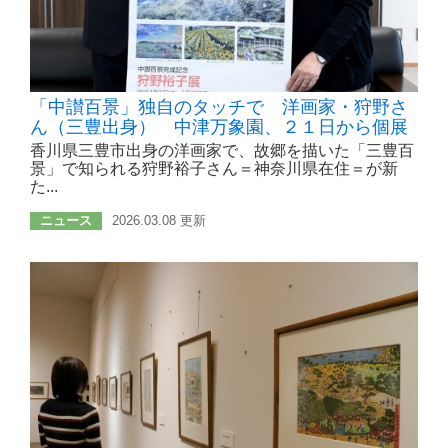
「中讃百景」独自のタッチで 洋画家・狩野さ
ん（三豊出身） 中津万象園、２１日から個展
香川県三豊市出身の洋画家で、故郷を描いた「三豊百
景」で知られる狩野裕子さん＝神奈川県在住＝が新
た...
ニュース
2026.03.08 更新