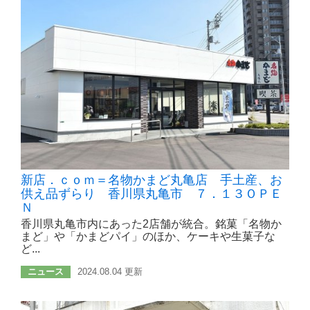
新店．ｃｏｍ＝名物かまど丸亀店 手土産、お
供え品ずらり 香川県丸亀市 ７．１３ＯＰＥ
Ｎ
香川県丸亀市内にあった2店舗が統合。銘菓「名物か
まど」や「かまどパイ」のほか、ケーキや生菓子な
ど...
ニュース
2024.08.04 更新