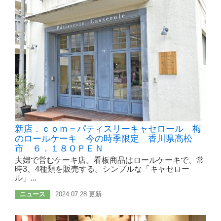
新店．ｃｏｍ＝パティスリーキャセロール 梅
のロールケーキ 今の時季限定 香川県高松
市 ６．１８ＯＰＥＮ
夫婦で営むケーキ店。看板商品はロールケーキで、常
時3、4種類を販売する。シンプルな「キャセロー
ル」...
ニュース
2024.07.28 更新