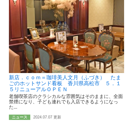
新店．ｃｏｍ＝珈琲美人文月（ふづき） たま
ごのホットサンド看板 香川県高松市 ５．１
５リニューアルＯＰＥＮ
老舗喫茶店のクラシカルな雰囲気はそのままに、全面
禁煙になり、子ども連れでも入店できるようになっ
た...
ニュース
2024.07.07 更新