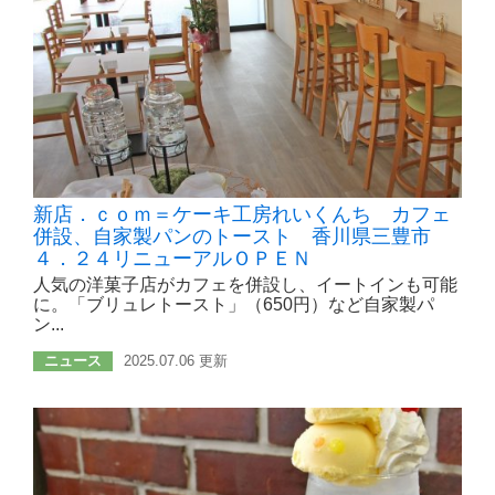
新店．ｃｏｍ＝ケーキ工房れいくんち カフェ
併設、自家製パンのトースト 香川県三豊市
４．２４リニューアルＯＰＥＮ
人気の洋菓子店がカフェを併設し、イートインも可能
に。「ブリュレトースト」（650円）など自家製パ
ン...
ニュース
2025.07.06 更新