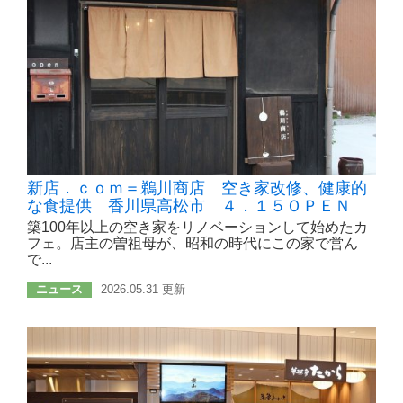
新店．ｃｏｍ＝鵜川商店 空き家改修、健康的
な食提供 香川県高松市 ４．１５ＯＰＥＮ
築100年以上の空き家をリノベーションして始めたカ
フェ。店主の曽祖母が、昭和の時代にこの家で営ん
で...
ニュース
2026.05.31 更新