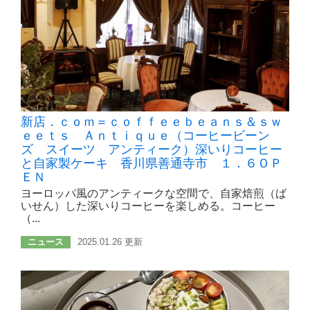
新店．ｃｏｍ＝ｃｏｆｆｅｅｂｅａｎｓ＆ｓｗ
ｅｅｔｓ Ａｎｔｉｑｕｅ（コーヒービーン
ズ スイーツ アンティーク）深いりコーヒー
と自家製ケーキ 香川県善通寺市 １．６ＯＰ
ＥＮ
ヨーロッパ風のアンティークな空間で、自家焙煎（ば
いせん）した深いりコーヒーを楽しめる。コーヒー
（...
ニュース
2025.01.26 更新