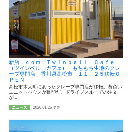
新店．ｃｏｍ＝Ｔｗｉｎｂｅｌｌ Ｃａｆｅ
（ツインベル カフェ） もちもち生地のクレ
ープ専門店 香川県高松市 １１．２５移転Ｏ
ＰＥＮ
高松市木太町にあったクレープ専門店が移転。黄色い
ユニットハウスが目印だ。ドライブスルーでの注文
が...
ニュース
2026.01.25 更新