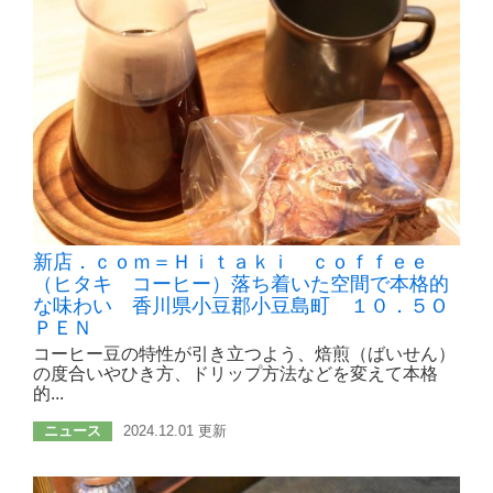
新店．ｃｏｍ＝Ｈｉｔａｋｉ ｃｏｆｆｅｅ
（ヒタキ コーヒー）落ち着いた空間で本格的
な味わい 香川県小豆郡小豆島町 １０．５Ｏ
ＰＥＮ
コーヒー豆の特性が引き立つよう、焙煎（ばいせん）
の度合いやひき方、ドリップ方法などを変えて本格
的...
ニュース
2024.12.01 更新