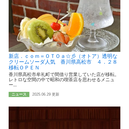
新店．ｃｏｍ＝ＯＴＯａ☆彡（オトア）透明な
クリームソーダ人気 香川県高松市 ４．２８
移転ＯＰＥＮ
香川県高松市牟礼町で間借り営業していた店が移転。
レトロな空間の中で昭和の喫茶店を思わせるメニュ
ー...
ニュース
2025.06.29 更新