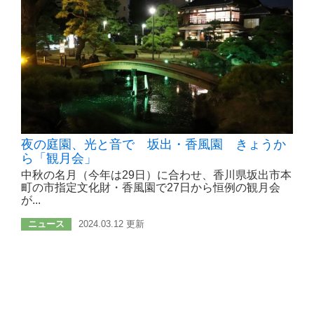
夜の庭園、光と音で 坂出・香風園 きょうか
ら「観月会」
中秋の名月（今年は29日）に合わせ、香川県坂出市本
町の市指定文化財・香風園で27日から恒例の観月会
が...
ニュース
2024.03.12 更新