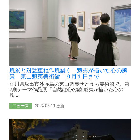
風景と対話重ね作風築く 魁夷が描いた心の風
景 東山魁夷美術館 ９月１日まで
香川県坂出市沙弥島の東山魁夷せとうち美術館で、第
2期テーマ作品展「自然は心の鏡 魁夷が描いた心の
風...
ニュース
2024.07.19 更新