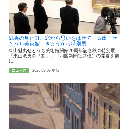
魁夷の見た町、窓から思いをはせて 坂出・せ
とうち美術館 きょうから特別展
東山魁夷せとうち美術館開館20周年記念秋の特別展
「東山魁夷の『窓』」（四国新聞社共催）の開幕を前
に...
ニュース
2025.09.06 更新