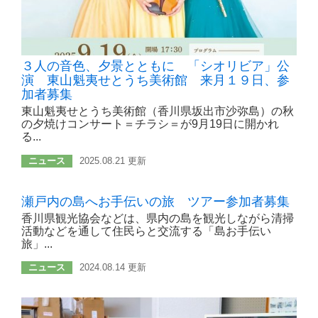
３人の音色、夕景とともに 「シオリビア」公
演 東山魁夷せとうち美術館 来月１９日、参
加者募集
東山魁夷せとうち美術館（香川県坂出市沙弥島）の秋
の夕焼けコンサート＝チラシ＝が9月19日に開かれ
る...
ニュース
2025.08.21 更新
瀬戸内の島へお手伝いの旅 ツアー参加者募集
香川県観光協会などは、県内の島を観光しながら清掃
活動などを通して住民らと交流する「島お手伝い
旅」...
ニュース
2024.08.14 更新