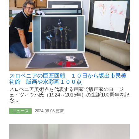
スロベニアの巨匠回顧 １０日から坂出市民美
術館 版画や水彩画１００点
スロベニア美術界を代表する画家で版画家のヨージ
ェ・ツィウハ氏（1924～2015年）の生誕100周年を記
念...
ニュース
2024.08.08 更新