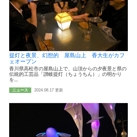
提灯と夜景、幻想的 屋島山上 香大生がカフ
ェオープン
香川県高松市の屋島山上で、山頂からの夕夜景と県の
伝統的工芸品「讃岐提灯（ちょうちん）」の明かり
を...
ニュース
2024.08.17 更新