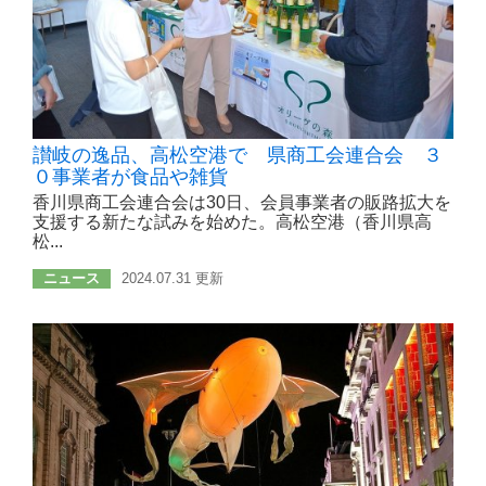
讃岐の逸品、高松空港で 県商工会連合会 ３
０事業者が食品や雑貨
香川県商工会連合会は30日、会員事業者の販路拡大を
支援する新たな試みを始めた。高松空港（香川県高
松...
ニュース
2024.07.31 更新