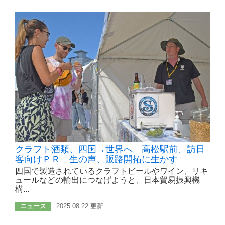
クラフト酒類、四国→世界へ 高松駅前、訪日
客向けＰＲ 生の声、販路開拓に生かす
四国で製造されているクラフトビールやワイン、リキ
ュールなどの輸出につなげようと、日本貿易振興機
構...
ニュース
2025.08.22 更新