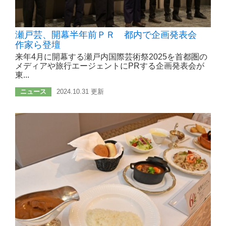
瀬戸芸、開幕半年前ＰＲ 都内で企画発表会
作家ら登壇
来年4月に開幕する瀬戸内国際芸術祭2025を首都圏の
メディアや旅行エージェントにPRする企画発表会が
東...
ニュース
2024.10.31 更新