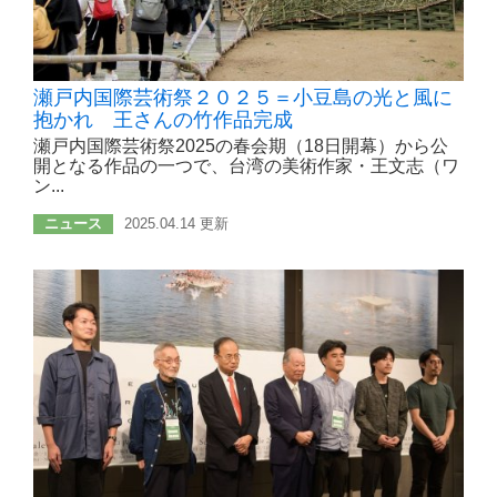
瀬戸内国際芸術祭２０２５＝小豆島の光と風に
抱かれ 王さんの竹作品完成
瀬戸内国際芸術祭2025の春会期（18日開幕）から公
開となる作品の一つで、台湾の美術作家・王文志（ワ
ン...
ニュース
2025.04.14 更新