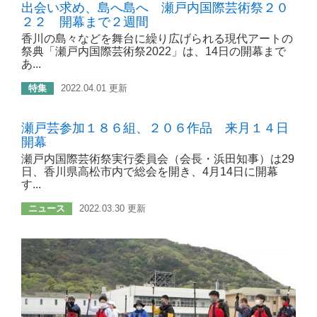
出会い求め、島へ島へ 瀬戸内国際芸術祭２０
２２ 開幕まで２週間
香川の島々などを舞台に繰り広げられる現代アートの
祭典「瀬戸内国際芸術祭2022」は、14日の開幕まで
あ...
特集
2022.04.01 更新
瀬戸芸参加１８６組、２０６作品 来月１４日
開幕
瀬戸内国際芸術祭実行委員会（会長・浜田知事）は29
日、香川県高松市内で総会を開き、4月14日に開幕
す...
ニュース
2022.03.30 更新