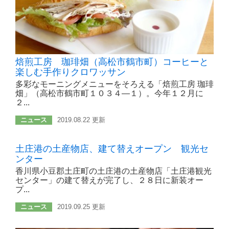
焙煎工房 珈琲畑（高松市鶴市町）コーヒーと
楽しむ手作りクロワッサン
多彩なモーニングメニューをそろえる「焙煎工房 珈琲
畑」（高松市鶴市町１０３４―１）。今年１２月に
２...
ニュース
2019.08.22 更新
土庄港の土産物店、建て替えオープン 観光セ
ンター
香川県小豆郡土庄町の土庄港の土産物店「土庄港観光
センター」の建て替えが完了し、２８日に新装オー
プ...
ニュース
2019.09.25 更新