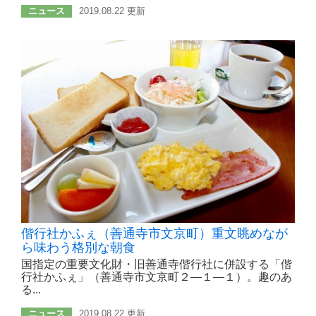
ニュース
2019.08.22 更新
偕行社かふぇ（善通寺市文京町）重文眺めなが
ら味わう格別な朝食
国指定の重要文化財・旧善通寺偕行社に併設する「偕
行社かふぇ」（善通寺市文京町２―１―１）。趣のあ
る...
ニュース
2019.08.22 更新