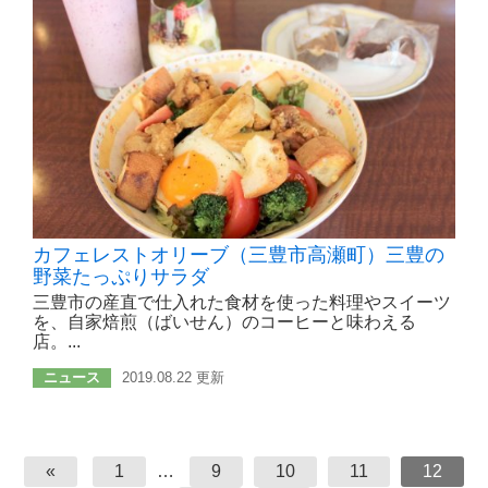
カフェレストオリーブ（三豊市高瀬町）三豊の
野菜たっぷりサラダ
三豊市の産直で仕入れた食材を使った料理やスイーツ
を、自家焙煎（ばいせん）のコーヒーと味わえる
店。...
ニュース
2019.08.22 更新
«
1
…
9
10
11
12