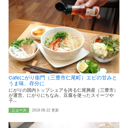
Cafeにがり衞門（三豊市仁尾町）エビの甘みと
うま味、存分に
にがりの国内トップシェアを誇る仁尾興産（三豊市）
が運営。にがりにちなみ、豆腐を使ったスイーツや
子...
ニュース
2019.08.22 更新