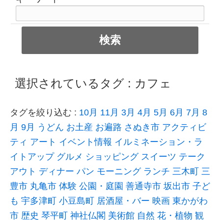
選択されているタグ :
カフェ
タグを絞り込む :
10月
11月
3月
4月
5月
6月
7月
8
月
9月
うどん
お土産
お遍路
さぬき市
アクティビ
ティ
アート
イベント情報
イルミネーション・ラ
イトアップ
グルメ
ショッピング
スイーツ
テーク
アウト
ディナー
パン
モーニング
ランチ
三木町
三
豊市
丸亀市
体験
公園・庭園
善通寺市
坂出市
子ど
も
宇多津町
小豆島町
居酒屋・バー
映画
東かがわ
市
歴史
琴平町
神社仏閣
美術館
自然
花・植物
観