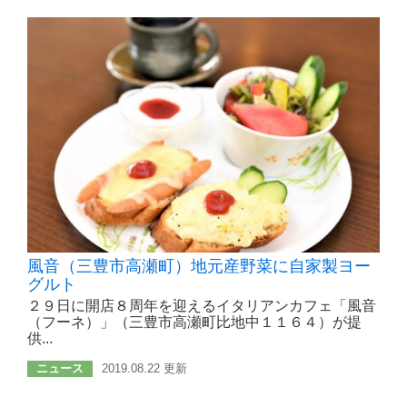
風音（三豊市高瀬町）地元産野菜に自家製ヨー
グルト
２９日に開店８周年を迎えるイタリアンカフェ「風音
（フーネ）」（三豊市高瀬町比地中１１６４）が提
供...
ニュース
2019.08.22 更新