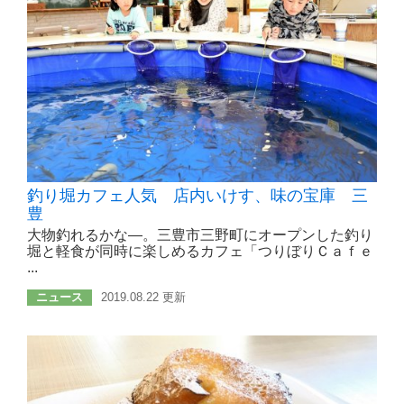
釣り堀カフェ人気 店内いけす、味の宝庫 三
豊
大物釣れるかな―。三豊市三野町にオープンした釣り
堀と軽食が同時に楽しめるカフェ「つりぼりＣａｆｅ
...
ニュース
2019.08.22 更新