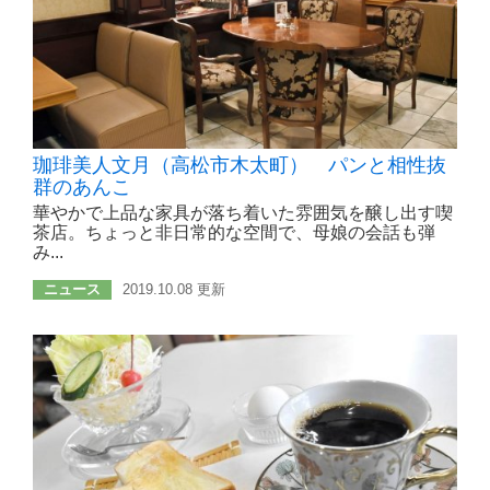
珈琲美人文月（高松市木太町） パンと相性抜
群のあんこ
華やかで上品な家具が落ち着いた雰囲気を醸し出す喫
茶店。ちょっと非日常的な空間で、母娘の会話も弾
み...
ニュース
2019.10.08 更新