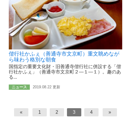
偕行社かふぇ（善通寺市文京町）重文眺めなが
ら味わう格別な朝食
国指定の重要文化財・旧善通寺偕行社に併設する「偕
行社かふぇ」（善通寺市文京町２―１―１）。趣のあ
る...
ニュース
2019.08.22 更新
«
1
2
3
4
»