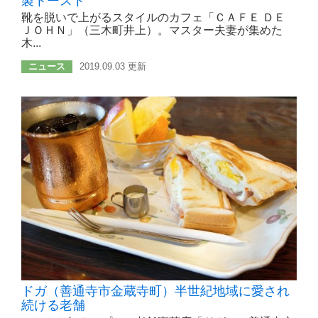
製トースト
靴を脱いで上がるスタイルのカフェ「ＣＡＦＥ ＤＥ
ＪＯＨＮ」（三木町井上）。マスター夫妻が集めた
木...
ニュース
2019.09.03 更新
ドガ（善通寺市金蔵寺町）半世紀地域に愛され
続ける老舗