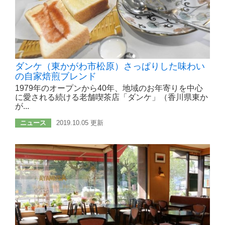
ダンケ（東かがわ市松原）さっぱりした味わい
の自家焙煎ブレンド
1979年のオープンから40年、地域のお年寄りを中心
に愛される続ける老舗喫茶店「ダンケ」（香川県東か
が...
ニュース
2019.10.05 更新