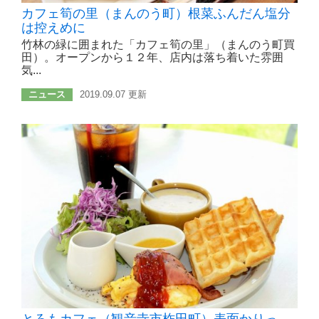
カフェ筍の里（まんのう町）根菜ふんだん塩分
は控えめに
竹林の緑に囲まれた「カフェ筍の里」（まんのう町買
田）。オープンから１２年、店内は落ち着いた雰囲
気...
ニュース
2019.09.07 更新
とろもカフェ（観音寺市柞田町）表面かりっ、