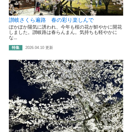
讃岐さくら遍路 春の彩り楽しんで
ぽかぽか陽気に誘われ、今年も桜の花が鮮やかに開花
しました。讃岐路は春らんまん。気持ちも軽やかに
な...
特集
2026.04.10 更新