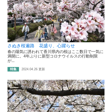
さぬき桜遍路 花盛り、心躍らせ
春の陽気に誘われて香川県内の桜はここ数日で一気に
満開に。4年ぶりに新型コロナウイルスの行動制限
が...
特集
2024.04.26 更新