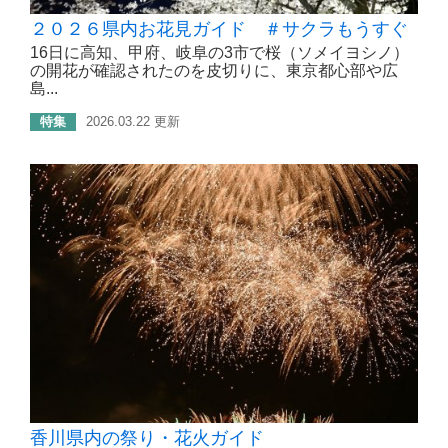
２０２６県内お花見ガイド ＃サクラもうすぐ
16日に高知、甲府、岐阜の3市で桜（ソメイヨシノ）
の開花が確認されたのを皮切りに、東京都心部や広
島...
特集
2026.03.22 更新
香川県内の祭り・花火ガイド