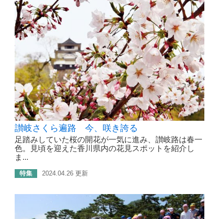
讃岐さくら遍路 今、咲き誇る
足踏みしていた桜の開花が一気に進み、讃岐路は春一
色。見頃を迎えた香川県内の花見スポットを紹介し
ま...
特集
2024.04.26 更新