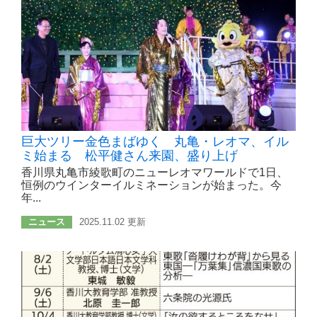
巨大ツリー金色まばゆく 丸亀・レオマ、イル
ミ始まる 松平健さん来園、盛り上げ
香川県丸亀市綾歌町のニューレオマワールドで1日、
恒例のウインターイルミネーションが始まった。今
年...
ニュース
2025.11.02 更新