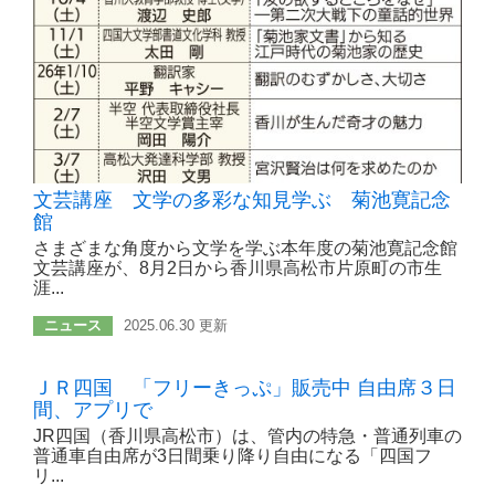
文芸講座 文学の多彩な知見学ぶ 菊池寛記念
館
さまざまな角度から文学を学ぶ本年度の菊池寛記念館
文芸講座が、8月2日から香川県高松市片原町の市生
涯...
ニュース
2025.06.30 更新
ＪＲ四国 「フリーきっぷ」販売中 自由席３日
間、アプリで
JR四国（香川県高松市）は、管内の特急・普通列車の
普通車自由席が3日間乗り降り自由になる「四国フ
リ...