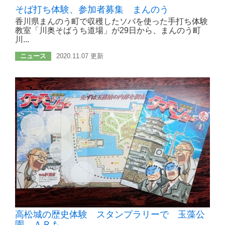
そば打ち体験、参加者募集 まんのう
香川県まんのう町で収穫したソバを使った手打ち体験
教室「川奥そばうち道場」が29日から、まんのう町
川...
ニュース
2020.11.07 更新
高松城の歴史体験 スタンプラリーで 玉藻公
園、ＡＲも