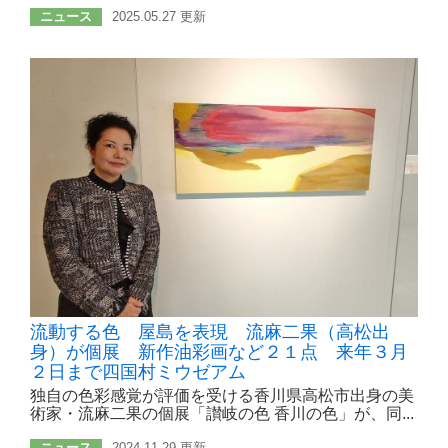
ニュース
2025.05.27 更新
流動する色 屋島を表現 流麻二果（高松出
身）が個展 新作油彩画など２１点 来年３月
２日まで四国村ミウゼアム
独自の色彩感覚が評価を受ける香川県高松市出身の美
術家・流麻二果の個展「讃岐の色 香川の色」が、同...
ニュース
2024.11.29 更新