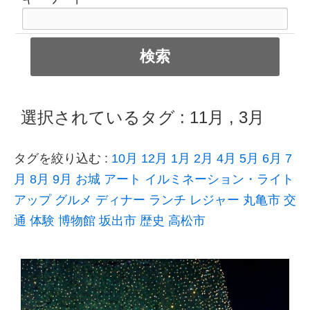
選択されているタグ :
11月
,
3月
タグを絞り込む :
10月
12月
1月
2月
4月
5月
6月
7
月
8月
9月
お城
アート
イルミネーション・ライト
アップ
グルメ
ディナー
ランチ
レジャー
丸亀市
交
通
体験
博物館
坂出市
歴史
高松市