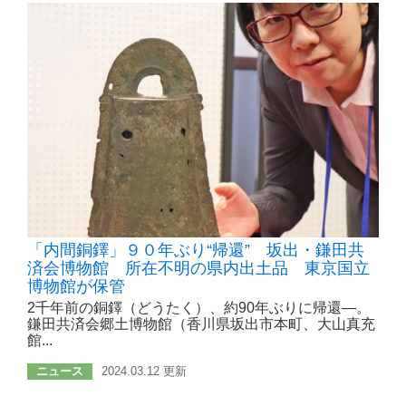
「内間銅鐸」９０年ぶり“帰還” 坂出・鎌田共
済会博物館 所在不明の県内出土品 東京国立
博物館が保管
2千年前の銅鐸（どうたく）、約90年ぶりに帰還―。
鎌田共済会郷土博物館（香川県坂出市本町、大山真充
館...
ニュース
2024.03.12 更新