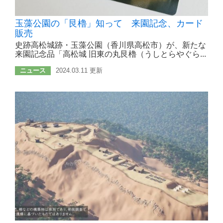
玉藻公園の「艮櫓」知って 来園記念、カード
販売
史跡高松城跡・玉藻公園（香川県高松市）が、新たな
来園記念品「高松城 旧東の丸艮櫓（うしとらやぐら...
ニュース
2024.03.11 更新