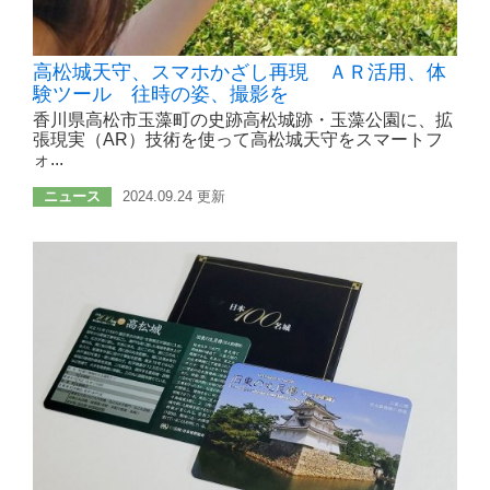
高松城天守、スマホかざし再現 ＡＲ活用、体
験ツール 往時の姿、撮影を
香川県高松市玉藻町の史跡高松城跡・玉藻公園に、拡
張現実（AR）技術を使って高松城天守をスマートフ
ォ...
ニュース
2024.09.24 更新