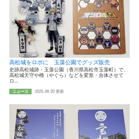
高松城をロボに 玉藻公園でグッズ販売
史跡高松城跡・玉藻公園（香川県高松市玉藻町）で、
高松城天守や櫓（やぐら）などを変形・合体させて
ロ...
ニュース
2025.08.20 更新