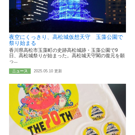
夜空にくっきり、高松城仮想天守 玉藻公園で
祭り始まる
香川県高松市玉藻町の史跡高松城跡・玉藻公園で9
日、高松城祭りが始まった。高松城天守閣の復元を願
っ...
ニュース
2025.05.10 更新