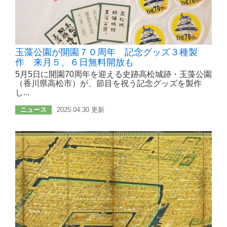
玉藻公園が開園７０周年 記念グッズ３種製
作 来月５、６日無料開放も
5月5日に開園70周年を迎える史跡高松城跡・玉藻公園
（香川県高松市）が、節目を祝う記念グッズを製作
し...
ニュース
2025.04.30 更新