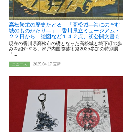
高松繁栄の歴史たどる 「高松城―海にのぞむ
城のものがたり―」 香川県立ミュージアム・
２２日から 絵図など１４２点、初公開文書も
現在の香川県高松市の礎となった高松城と城下町の歩
みを紹介する、瀬戸内国際芸術祭2025参加の特別展
「...
ニュース
2025.04.17 更新