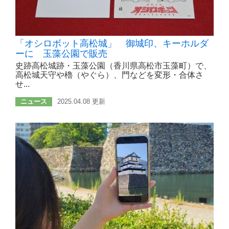
「オシロボット高松城」 御城印、キーホルダ
ーに 玉藻公園で販売
史跡高松城跡・玉藻公園（香川県高松市玉藻町）で、
高松城天守や櫓（やぐら）、門などを変形・合体さ
せ...
ニュース
2025.04.08 更新