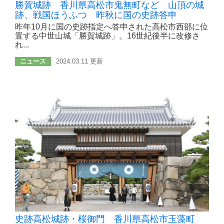
勝賀城跡 香川県高松市鬼無町など 山頂の城
跡、戦国ほうふつ 昨秋に国の史跡答申
昨年10月に国の史跡指定へ答申された高松市西部に位
置する中世山城「勝賀城跡」。16世紀後半に改修さ
れ...
ニュース
2024.03.11 更新
史跡高松城跡・桜御門 香川県高松市玉藻町