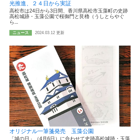
光推進、２４日から実証
高松市は24日から3日間、香川県高松市玉藻町の史跡
高松城跡・玉藻公園で桜御門と艮櫓（うしとらやぐ
ら...
ニュース
2024.03.12 更新
オリジナル一筆箋発売 玉藻公園
「城の日」（4月6日）に合わせて史跡高松城跡・玉藻