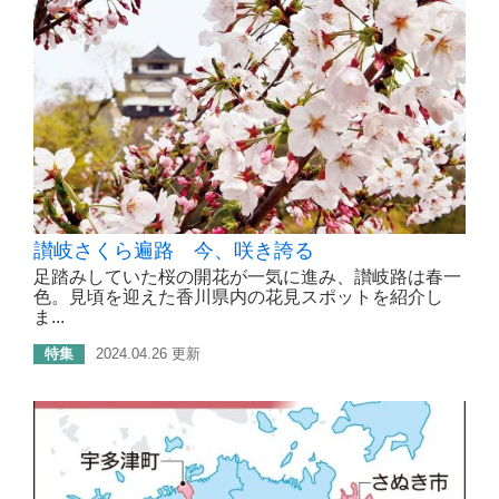
讃岐さくら遍路 今、咲き誇る
足踏みしていた桜の開花が一気に進み、讃岐路は春一
色。見頃を迎えた香川県内の花見スポットを紹介し
ま...
特集
2024.04.26 更新