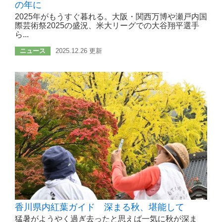
の年に
2025年がもうすぐ暮れる。大阪・関西万博や瀬戸内国
際芸術祭2025の盛況、米大リーグでの大谷翔平選手
ら...
ニュース
2025.12.26 更新
香川県内紅葉ガイド 深まる秋、堪能して
猛暑がようやく過ぎ去ったと思えば一気に秋が深ま