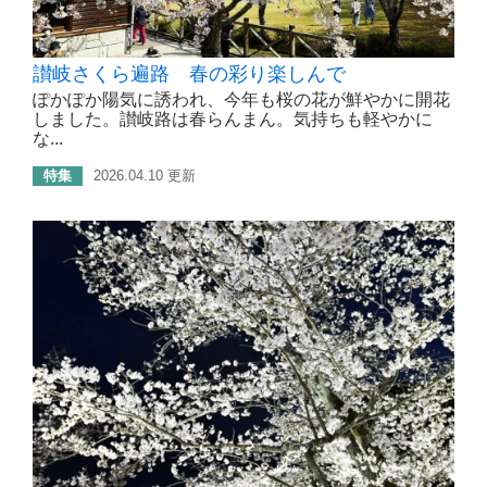
讃岐さくら遍路 春の彩り楽しんで
ぽかぽか陽気に誘われ、今年も桜の花が鮮やかに開花
しました。讃岐路は春らんまん。気持ちも軽やかに
な...
特集
2026.04.10 更新