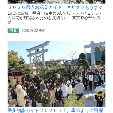
２０２６県内お花見ガイド ＃サクラもうすぐ
16日に高知、甲府、岐阜の3市で桜（ソメイヨシノ）
の開花が確認されたのを皮切りに、東京都心部や広
島...
特集
2026.03.22 更新
香川初詣ガイド２０２６（上）馬のように飛躍