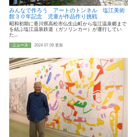
みんなで作ろう アートのトンネル 塩江美術
館３０年記念 児童が作品作り挑戦
昭和初期に香川県高松市仏生山町から塩江温泉郷まで
を結ぶ塩江温泉鉄道（ガソリンカー）が運行してい
た...
ニュース
2024.07.09 更新