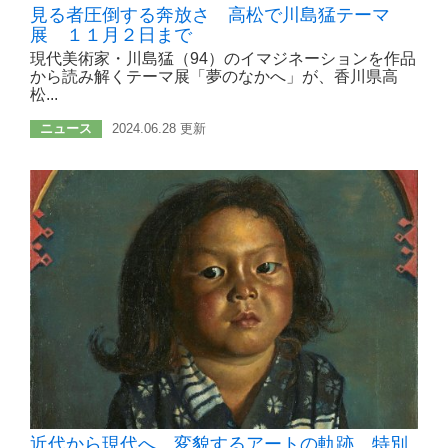
見る者圧倒する奔放さ 高松で川島猛テーマ
展 １１月２日まで
現代美術家・川島猛（94）のイマジネーションを作品
から読み解くテーマ展「夢のなかへ」が、香川県高
松...
ニュース
2024.06.28 更新
近代から現代へ 変貌するアートの軌跡 特別