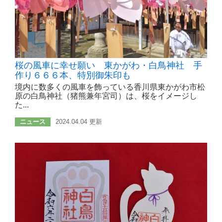
桜の風車に幸せ願い 東かがわ・白鳥神社 手
作り６６６本、特別御朱印も
境内に数多くの風車を飾っている香川県東かがわ市松
原の白鳥神社（猪熊兼年宮司）は、桜をイメージし
た...
ニュース
2024.04.04 更新