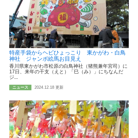
特産手袋からヘビひょっこり 東かがわ・白鳥
神社 ジャンボ絵馬お目見え
香川県東かがわ市松原の白鳥神社（猪熊兼年宮司）に
17日、来年の干支（えと）「巳（み）」にちなんだ
ジ...
ニュース
2024.12.18 更新