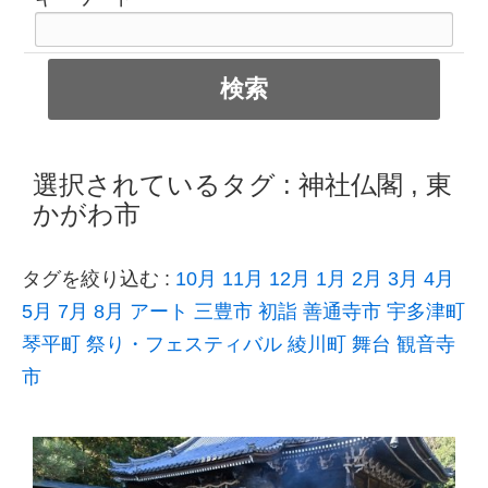
選択されているタグ :
神社仏閣
,
東
かがわ市
タグを絞り込む :
10月
11月
12月
1月
2月
3月
4月
5月
7月
8月
アート
三豊市
初詣
善通寺市
宇多津町
琴平町
祭り・フェスティバル
綾川町
舞台
観音寺
市