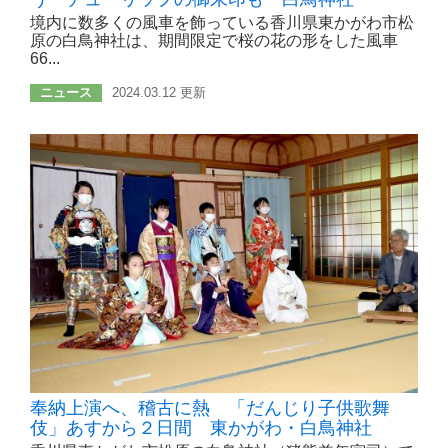
境内に数多くの風車を飾っている香川県東かがわ市松
原の白鳥神社は、期間限定で桜の花の形をした風車
66...
ニュース
2024.03.12 更新
奉納上演へ、稽古に熱 「だんじり子供歌舞
伎」あすから２日間 東かがわ・白鳥神社