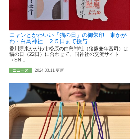
ニャンとかわいい「猫の日」の御朱印 東かが
わ・白鳥神社 ２５日まで授与
香川県東かがわ市松原の白鳥神社（猪熊兼年宮司）は
猫の日（22日）に合わせて、同神社の交流サイト
（SN...
ニュース
2024.03.11 更新