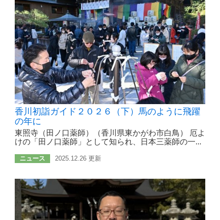
香川初詣ガイド２０２６（下）馬のように飛躍
の年に
東照寺（田ノ口薬師）（香川県東かがわ市白鳥） 厄よ
けの「田ノ口薬師」として知られ、日本三薬師の一...
ニュース
2025.12.26 更新