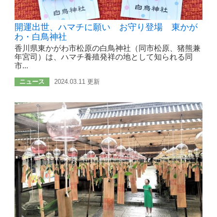
開運出世、ハマチに願い お守り登場 東かが
わ・白鳥神社
香川県東かがわ市松原の白鳥神社（同市松原、猪熊兼
年宮司）は、ハマチ養殖発祥の地として知られる同
市...
ニュース
2024.03.11 更新