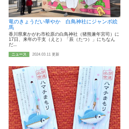
竜のきょうだい華やか 白鳥神社にジャンボ絵
馬
香川県東かがわ市松原の白鳥神社（猪熊兼年宮司）に
17日、来年の干支（えと）「辰（たつ）」にちなん
だ...
ニュース
2024.03.11 更新