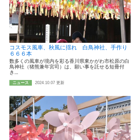
コスモス風車、秋風に揺れ 白鳥神社、手作り
６６６本
数多くの風車が境内を彩る香川県東かがわ市松原の白
鳥神社（猪熊兼年宮司）は、願い事を託せる短冊付
き...
ニュース
2024.10.07 更新