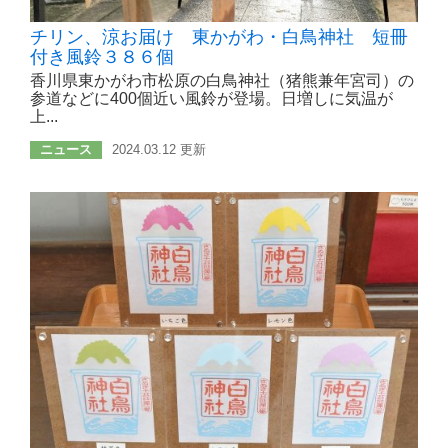
チリン、涼お届け 東かがわ・白鳥神社 短冊
付き風鈴３８６個
香川県東かがわ市松原の白鳥神社（猪熊兼年宮司）の
参道などに400個近い風鈴が登場。日増しに気温が
上...
ニュース
2024.03.12 更新