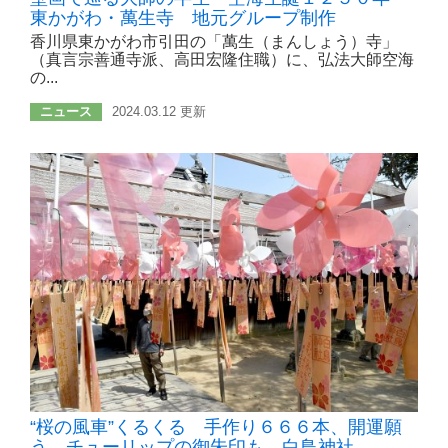
東かがわ・萬生寺 地元グループ制作
香川県東かがわ市引田の「萬生（まんしょう）寺」
（真言宗善通寺派、高田宏隆住職）に、弘法大師空海
の...
ニュース
2024.03.12 更新
“桜の風車”くるくる 手作り６６６本、開運願
う チューリップの御朱印も 白鳥神社