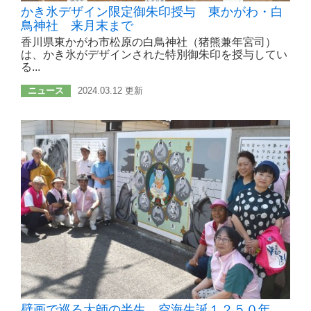
かき氷デザイン限定御朱印授与 東かがわ・白
鳥神社 来月末まで
香川県東かがわ市松原の白鳥神社（猪熊兼年宮司）
は、かき氷がデザインされた特別御朱印を授与してい
る...
ニュース
2024.03.12 更新
壁画で巡る大師の半生 空海生誕１２５０年