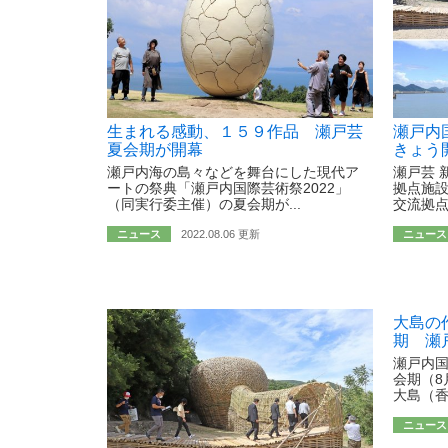
生まれる感動、１５９作品 瀬戸芸
瀬戸内
夏会期が開幕
きょう
瀬戸内海の島々などを舞台にした現代ア
瀬戸芸 
ートの祭典「瀬戸内国際芸術祭2022」
拠点施設
（同実行委主催）の夏会期が...
交流拠点
ニュース
2022.08.06 更新
ニュース
大島の
期 瀬
瀬戸内国
会期（8
大島（香
ニュース