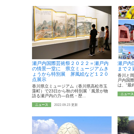
瀬戸内国際芸術祭２０２２＝瀬戸内
瀬戸内
の情景一堂に 県立ミュージアムき
まで２
ょうから特別展 屏風絵など１２０
香川と
点展示
戸内国際
は、“最終
香川県立ミュージアム（香川県高松市玉
藻町）で23日から秋の特別展「風景が物
ニュース
語る瀬戸内の力―自然・歴...
ニュース
2022.09.23 更新