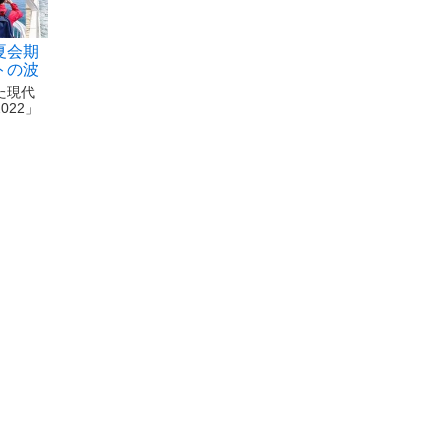
夏会期
トの波
た現代
022」