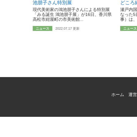
池朋子さん特別展
どころ
現代美術家の鴻池朋子さんによる特別展
瀬戸内国
「みる誕生 鴻池朋子展」が16日、香川県
なった5
高松市紺屋町の市美術館...
事）は、
ニュース
2022.07.17 更新
ニュース
ホーム
運営