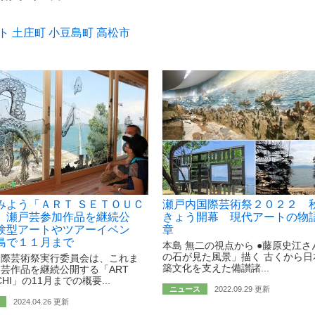
ト
土庄町
小豆島町
高松市
みよう「ＡＲＴ ＳＥＴＯＵＣ
瀬戸内国際芸術祭２０２２ 
 瀬戸芸参加作品を継続公
きょう開幕 現代アートの物
験型アートやツアーイベン
章
島で１１月まで
本島 無二の視点から ●藤原史江さ
の石が見た風景」描く 古くから日
国際芸術祭実行委員会は、これま
築文化を支えた備讃諸...
芸作品を継続公開する「ART
CHI」の11月までの概要...
ニュース
2022.09.29 更新
2024.04.26 更新