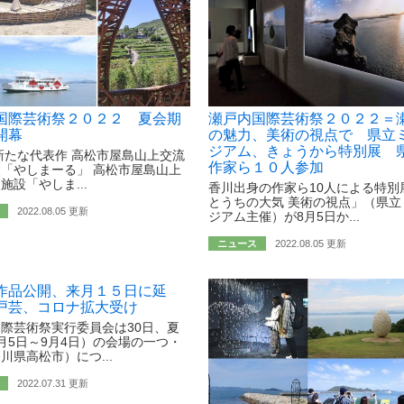
国際芸術祭２０２２ 夏会期
瀬戸内国際芸術祭２０２２＝
開幕
の魅力、美術の視点で 県立
ジアム、きょうから特別展 
新たな代表作 高松市屋島山上交流
作家ら１０人参加
「やしまーる」 高松市屋島山上
施設「やしま...
香川出身の作家ら10人による特別
とうちの大気 美術の視点」（県立
2022.08.05 更新
ジアム主催）が8月5日か...
ニュース
2022.08.05 更新
作品公開、来月１５日に延
戸芸、コロナ拡大受け
際芸術祭実行委員会は30日、夏
月5日～9月4日）の会場の一つ・
川県高松市）につ...
2022.07.31 更新