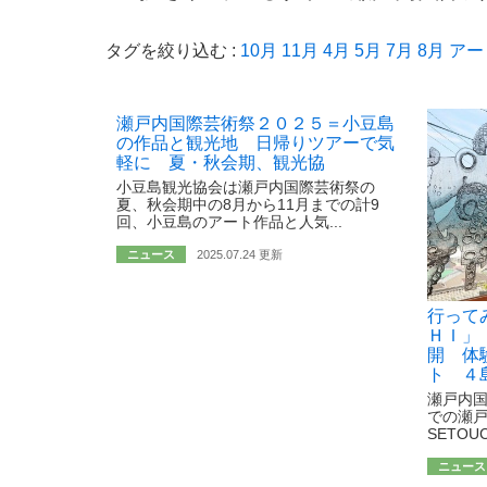
タグを絞り込む :
10月
11月
4月
5月
7月
8月
アー
瀬戸内国際芸術祭２０２５＝小豆島
の作品と観光地 日帰りツアーで気
軽に 夏・秋会期、観光協
小豆島観光協会は瀬戸内国際芸術祭の
夏、秋会期中の8月から11月までの計9
回、小豆島のアート作品と人気...
ニュース
2025.07.24 更新
行って
ＨＩ」
開 体
ト ４
瀬戸内
での瀬戸
SETOU
ニュース