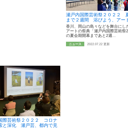
瀬戸内国際芸術祭２０２２ 
まで２週間 浴びよう、アー
香川、岡山の島々などを舞台にし
アートの祭典「瀬戸内国際芸術祭2
の夏会期開幕まであと2週...
ニュース
2022.07.22 更新
国際芸術祭２０２２ コロナ
索と深化 瀬戸芸、都内で見