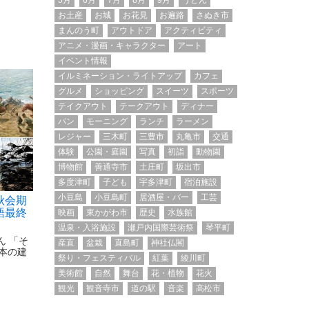
5月
6月
7月
8月
9月
うどん
お土産
お城
お花見
お遍路
さぬき市
まんのう町
アウトドア
アクティビティ
アニメ・漫画・キャラクター
アート
イベント情報
イルミネーション・ライトアップ
カフェ
グルメ
ショッピング
スイーツ
スポーツ
テイクアウト
テークアウト
ディナー
パン
モーニング
ランチ
ラーメン
レジャー
三木町
三豊市
丸亀市
交通
体験
公園・庭園
写真
初詣
動物園
博物館
善通寺市
土庄町
坂出市
多度津町
子ども
宇多津町
宿泊施設
小豆島
小豆島町
居酒屋・バー
工芸
秋会期
語最終
映画
東かがわ市
歴史
水族館
温泉・入浴施設
瀬戸内国際芸術祭
琴平町
ん 「そ
産直
盆栽
直島町
神社仏閣
本の建
祭り・フェスティバル
紅葉
綾川町
美術館
自然
舞台
花・植物
花火
観光
観音寺市
道の駅
音楽
高松市