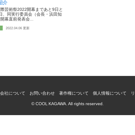
紹介
際芸術祭2022開幕まであと9日と
日、同実行委員会（会長・浜田知
開幕直前発表会...
2022.04.06 更新
会社について
お問い合わせ
著作権について
個人情報について
リ
© COOL KAGAWA. All rights reserved.