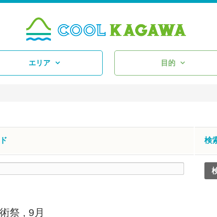
エリア
目的
ド
検
術祭
,
9月