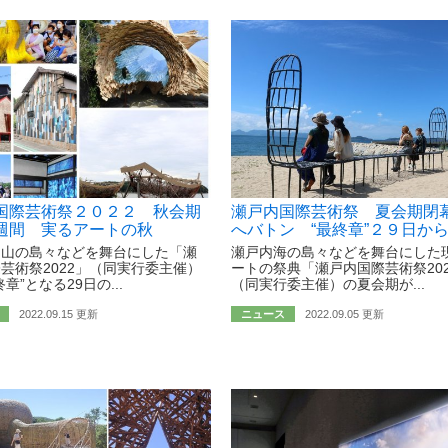
国際芸術祭２０２２ 秋会期
瀬戸内国際芸術祭 夏会期閉
週間 実るアートの秋
へバトン “最終章”２９日か
岡山の島々などを舞台にした「瀬
瀬戸内海の島々などを舞台にした
芸術祭2022」（同実行委主催）
ートの祭典「瀬戸内国際芸術祭202
章”となる29日の...
（同実行委主催）の夏会期が...
2022.09.15 更新
ニュース
2022.09.05 更新