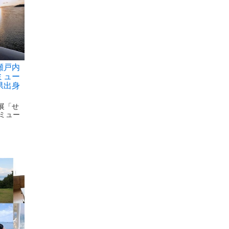
瀬戸内
ミュー
県出身
展「せ
ミュー