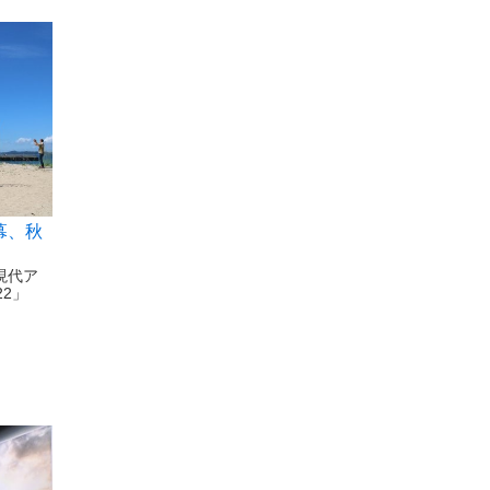
幕、秋
ら
現代ア
2」