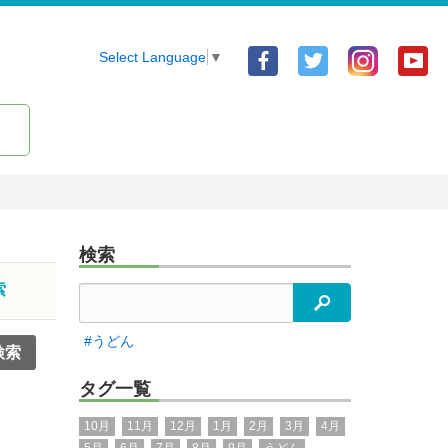
Facebook
Twitter
Yo
Select Language
▼
ア
ア
ア
カ
カ
カ
ウ
ウ
ウ
ン
ン
ン
ト
ト
ト
検索
索
検索
#うどん
タグ一覧
10月
11月
12月
1月
2月
3月
4月