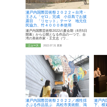
瀬戸内国際芸術祭２０２２＝台湾・
王さん「ゼロ」完成 小豆島でお披
露目 「リセット」テーマ 地元住
民協力、竹４０００本使用
瀬戸内国際芸術祭2022の夏会期（8月5日
開幕）から公開となる作品の一つで、台
湾の美術作家・王文志（ワ...
ニュース
2022.07.31 更新
瀬戸内国際芸術祭２０２２／感性揺
瀬戸内
さぶる作品並ぶ 高松市美術館、鴻
下、模