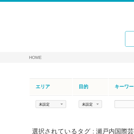
HOME
エリア
目的
キーワー
エ
目
キ
リ
的
ー
ア
ワ
ー
選択されているタグ :
瀬戸内国際芸
ド