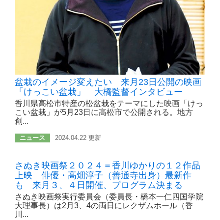
盆栽のイメージ変えたい 来月23日公開の映画
「けっこい盆栽」 大橋監督インタビュー
香川県高松市特産の松盆栽をテーマにした映画「けっ
こい盆栽」が5月23日に高松市で公開される。地方
創...
ニュース
2024.04.22 更新
さぬき映画祭２０２４＝香川ゆかりの１２作品
上映 俳優・高畑淳子（善通寺出身）最新作
も 来月３、４日開催、プログラム決まる
さぬき映画祭実行委員会（委員長・橋本一仁四国学院
大理事長）は2月3、4の両日にレクザムホール（香
川...