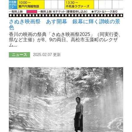
さぬき映画祭 あす開幕 銀幕に輝く讃岐の景
色
香川の映画の祭典「さぬき映画祭2025」（同実行委、
県など主催）が8、9の両日、高松市玉藻町のレクザ
ム...
ニュース
2025.02.07 更新