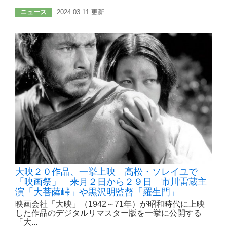
ニュース
2024.03.11 更新
大映２０作品、一挙上映 高松・ソレイユで
「映画祭」 来月２日から２９日 市川雷蔵主
演「大菩薩峠」や黒沢明監督「羅生門」
映画会社「大映」（1942～71年）が昭和時代に上映
した作品のデジタルリマスター版を一挙に公開する
「大...