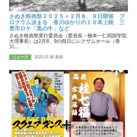
さぬき映画祭２０２５＝２月８、９日開催 プ
ログラム決まる 香川ゆかりの１０本上映 三
豊市ロケ「黒の牛」など
さぬき映画祭実行委員会（委員長・橋本一仁四国学院
大理事長）は2月8、9の両日にレクザムホール（香
川...
ニュース
2025.01.06 更新