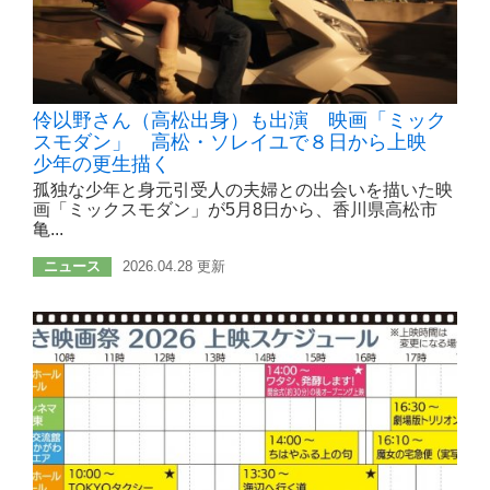
伶以野さん（高松出身）も出演 映画「ミック
スモダン」 高松・ソレイユで８日から上映
少年の更生描く
孤独な少年と身元引受人の夫婦との出会いを描いた映
画「ミックスモダン」が5月8日から、香川県高松市
亀...
ニュース
2026.04.28 更新