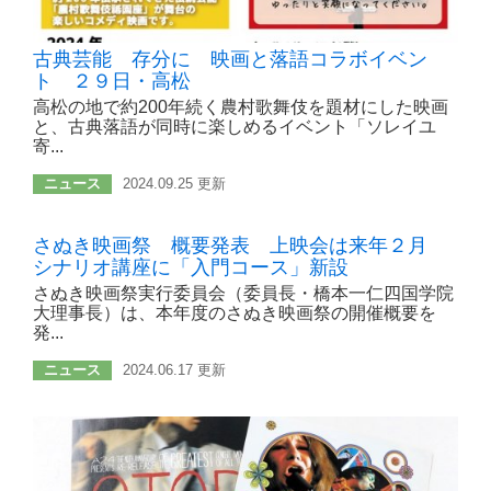
古典芸能 存分に 映画と落語コラボイベン
ト ２９日・高松
高松の地で約200年続く農村歌舞伎を題材にした映画
と、古典落語が同時に楽しめるイベント「ソレイユ
寄...
ニュース
2024.09.25 更新
さぬき映画祭 概要発表 上映会は来年２月
シナリオ講座に「入門コース」新設
さぬき映画祭実行委員会（委員長・橋本一仁四国学院
大理事長）は、本年度のさぬき映画祭の開催概要を
発...
ニュース
2024.06.17 更新