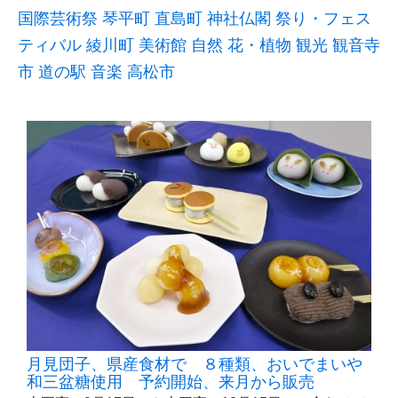
国際芸術祭
琴平町
直島町
神社仏閣
祭り・フェス
ティバル
綾川町
美術館
自然
花・植物
観光
観音寺
市
道の駅
音楽
高松市
月見団子、県産食材で ８種類、おいでまいや
和三盆糖使用 予約開始、来月から販売