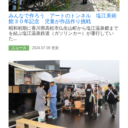
みんなで作ろう アートのトンネル 塩江美術
館３０年記念 児童が作品作り挑戦
昭和初期に香川県高松市仏生山町から塩江温泉郷まで
を結ぶ塩江温泉鉄道（ガソリンカー）が運行してい
た...
ニュース
2024.07.09 更新