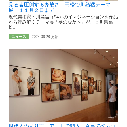
見る者圧倒する奔放さ 高松で川島猛テーマ
展 １１月２日まで
現代美術家・川島猛（94）のイマジネーションを作品
から読み解くテーマ展「夢のなかへ」が、香川県高
松...
ニュース
2024.06.28 更新
現代人のあり方、アートで問う 直島でベネッ