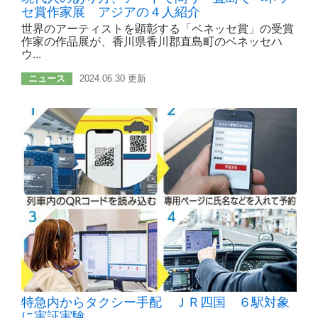
セ賞作家展 アジアの４人紹介
世界のアーティストを顕彰する「ベネッセ賞」の受賞
作家の作品展が、香川県香川郡直島町のベネッセハ
ウ...
ニュース
2024.06.30 更新
特急内からタクシー手配 ＪＲ四国 ６駅対象
に実証実験