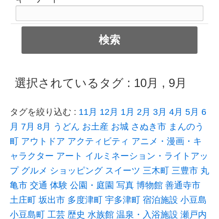
選択されているタグ :
10月
,
9月
タグを絞り込む :
11月
12月
1月
2月
3月
4月
5月
6
月
7月
8月
うどん
お土産
お城
さぬき市
まんのう
町
アウトドア
アクティビティ
アニメ・漫画・キ
ャラクター
アート
イルミネーション・ライトアッ
プ
グルメ
ショッピング
スイーツ
三木町
三豊市
丸
亀市
交通
体験
公園・庭園
写真
博物館
善通寺市
土庄町
坂出市
多度津町
宇多津町
宿泊施設
小豆島
小豆島町
工芸
歴史
水族館
温泉・入浴施設
瀬戸内