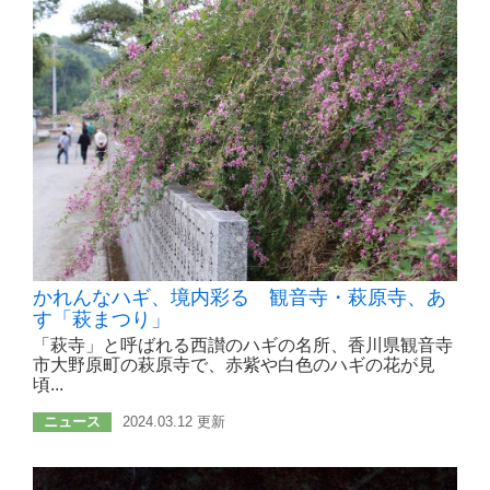
かれんなハギ、境内彩る 観音寺・萩原寺、あ
す「萩まつり」
「萩寺」と呼ばれる西讃のハギの名所、香川県観音寺
市大野原町の萩原寺で、赤紫や白色のハギの花が見
頃...
ニュース
2024.03.12 更新