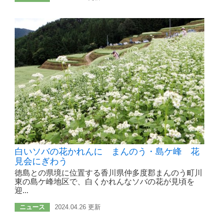
白いソバの花かれんに まんのう・島ケ峰 花
見会にぎわう
徳島との県境に位置する香川県仲多度郡まんのう町川
東の島ケ峰地区で、白くかれんなソバの花が見頃を
迎...
ニュース
2024.04.26 更新