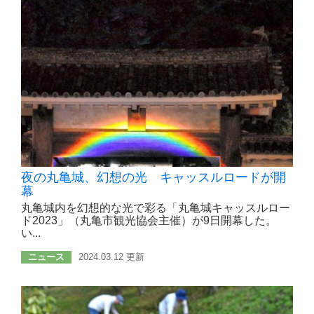
夜の丸亀城、幻想の光 キャッスルロードが開
幕
丸亀城内を幻想的な光で彩る「丸亀城キャッスルロー
ド2023」（丸亀市観光協会主催）が9日開幕した。
い...
ニュース
2024.03.12 更新