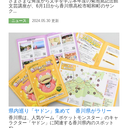
さまざまな角度から文学を学ぶ本年度の菊池寛記念館
文芸講座が、6月1日から香川県高松市昭和町のサン
ク...
ニュース
2024.05.30 更新
県内巡り「ヤドン」集めて 香川県がラリー
香川県は、人気ゲーム「ポケットモンスター」のキャ
ラクター「ヤドン」に関連する香川県内のスポット
や...