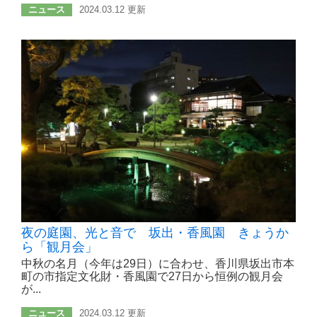
ニュース
2024.03.12 更新
夜の庭園、光と音で 坂出・香風園 きょうか
ら「観月会」
中秋の名月（今年は29日）に合わせ、香川県坂出市本
町の市指定文化財・香風園で27日から恒例の観月会
が...
ニュース
2024.03.12 更新