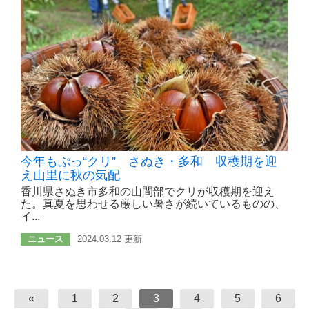
今年もぷっ“クリ” さぬき・多和 収穫期を迎
え山里に秋の気配
香川県さぬき市多和の山間部でクリが収穫期を迎え
た。真夏を思わせる厳しい暑さが続いているものの、
イ...
ニュース
2024.03.12 更新
«
1
2
3
4
5
6