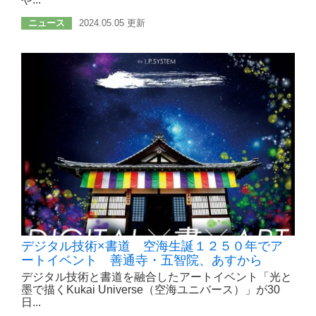
ニュース
2024.05.05 更新
デジタル技術×書道 空海生誕１２５０年でア
ートイベント 善通寺・五智院、あすから
デジタル技術と書道を融合したアートイベント「光と
墨で描くKukai Universe（空海ユニバース）」が30
日...