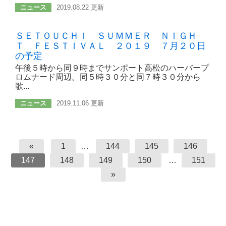
ニュース
2019.08.22 更新
ＳＥＴＯＵＣＨＩ ＳＵＭＭＥＲ ＮＩＧＨ
Ｔ ＦＥＳＴＩＶＡＬ ２０１９ ７月２０日
の予定
午後５時から同９時までサンポート高松のハーバープ
ロムナード周辺。同５時３０分と同７時３０分から
歌...
ニュース
2019.11.06 更新
«
1
…
144
145
146
147
148
149
150
…
151
»