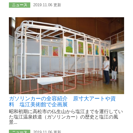
ニュース
2019.11.06 更新
ガソリンカーの全容紹介 原寸大アートや資
料 塩江美術館で企画展
昭和初期に高松市の仏生山から塩江までを運行してい
た塩江温泉鉄道（ガソリンカー）の歴史と塩江の風
景...
ニュース
2019.11.06 更新