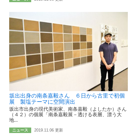
坂出出身の南条嘉毅さん ６日から古里で初個
展 製塩テーマに空間演出
坂出市出身の現代美術家、南条嘉毅（よしたか）さん
（４２）の個展「南条嘉毅展－透ける表層、漂う大
地...
ニュース
2019.11.06 更新