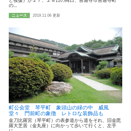
ど後援）が２７、２８日の両日、善通寺市善通寺町
の...
ニュース
2019.11.06 更新
町公会堂 琴平町 象頭山の緑の中 威風
堂々 門前町の象徴 レトロな装飾品も
金刀比羅宮（琴平町）の表参道から道をそれ、旧金毘
羅大芝居（金丸座）に向かって歩いて行くと、左手
に...