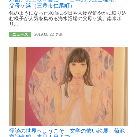
父母ケ浜（三豊市仁尾町）
鏡のようになった水面に夕日や人物が鮮やかに映り込
む様子が人気を集める海水浴場の父母ケ浜。南米ボ
リ...
ニュース
2019.08.22 更新
怪談の世界へようこそ 文学の怖い絵展 菊池
寛記念館・来月１日まで