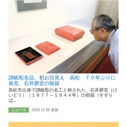
讃岐彫名品、初お目見え 高松 ７０年ぶりに
発見、石井磬堂の硯箱
高松市出身で讃岐彫の名工と称された、石井磬堂（け
いどう）（１８７７～１９４４年）の硯箱（すずり
ば...
ニュース
2019.11.06 更新