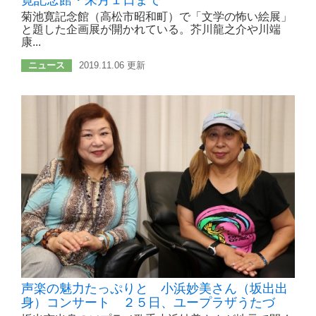
菊池寛記念館（高松市昭和町）で「文学の怖い絵展」
と題した企画展が開かれている。芥川龍之介や川端
康...
ニュース
2019.11.06 更新
声楽の魅力たっぷりと 小浜妙美さん（坂出出
身）コンサート ２５日、ユープラザうたづ