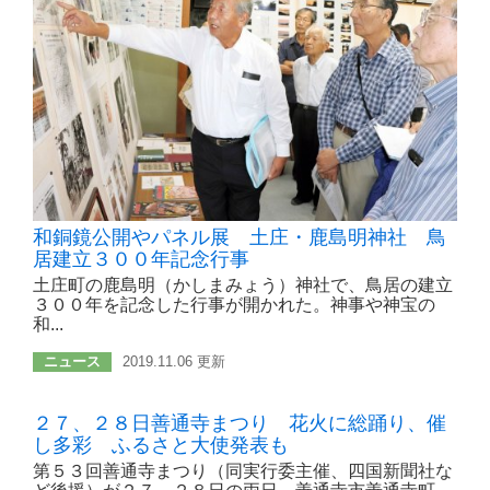
和銅鏡公開やパネル展 土庄・鹿島明神社 鳥
居建立３００年記念行事
土庄町の鹿島明（かしまみょう）神社で、鳥居の建立
３００年を記念した行事が開かれた。神事や神宝の
和...
ニュース
2019.11.06 更新
２７、２８日善通寺まつり 花火に総踊り、催
し多彩 ふるさと大使発表も
第５３回善通寺まつり（同実行委主催、四国新聞社な