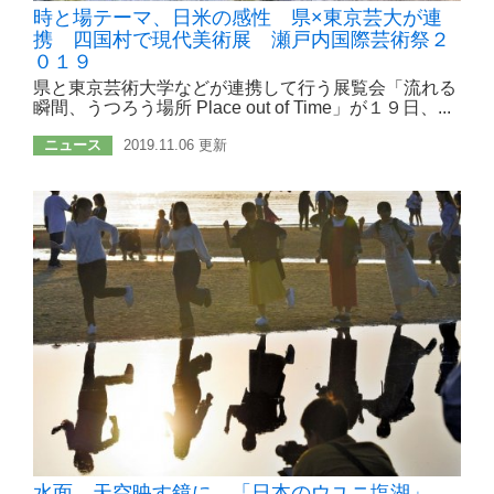
時と場テーマ、日米の感性 県×東京芸大が連
携 四国村で現代美術展 瀬戸内国際芸術祭２
０１９
県と東京芸術大学などが連携して行う展覧会「流れる
瞬間、うつろう場所 Place out of Time」が１９日、...
ニュース
2019.11.06 更新
水面、天空映す鏡に 「日本のウユニ塩湖」