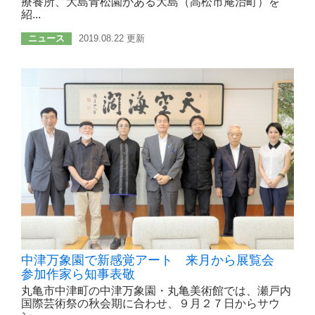
療養所、大島青松園がある大島（高松市庵治町）を
紹...
ニュース
2019.08.22 更新
中津万象園で新感覚アート 来月から展覧会
参加作家ら知事表敬
丸亀市中津町の中津万象園・丸亀美術館では、瀬戸内
国際芸術祭の秋会期に合わせ、９月２７日からサウ