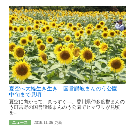
夏空へ大輪生き生き 国営讃岐まんのう公園
中旬まで見頃
夏空に向かって、真っすぐ―。香川県仲多度郡まんの
う町吉野の国営讃岐まんのう公園でヒマワリが見頃
を...
ニュース
2019.11.06 更新