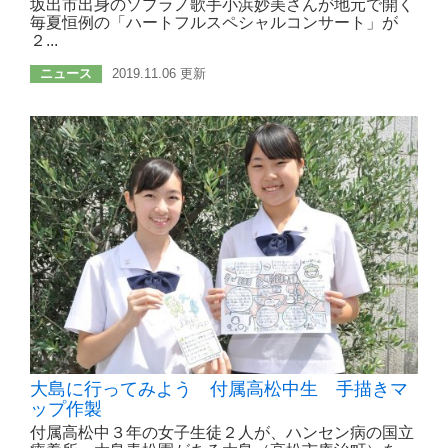
坂出市出身のソプラノ歌手小浜妙美さんが地元で開く
毎夏恒例の「ハートフルスペシャルコンサート」が
２...
ニュース
2019.11.06 更新
大島に行ってみよう 付属高松中生 手描きマ
ップ作製
付属高松中３年の女子生徒２人が、ハンセン病の国立