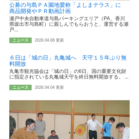
公募の与島ＰＡ園地愛称「よしまテラス」に
商品開発やＰＲ動画計画
瀬戸中央自動車道与島パーキングエリア（PA、香川
県坂出市与島町）に親しんでもらおうと、運営する瀬
戸...
ニュース
2026.04.08 更新
６日は「城の日」丸亀城へ 天守１５年ぶり無
料開放
丸亀市観光協会は「城の日」の6日、国の重要文化財
に指定されている丸亀城天守を終日無料開放する。 ...
ニュース
2026.04.04 更新