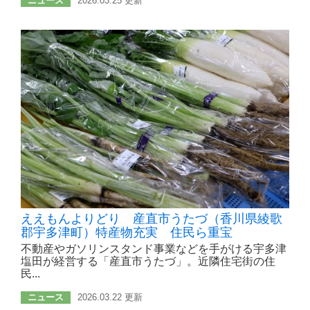
ニュース
2026.03.25 更新
ええもんよりどり 産直市うたづ（香川県綾歌
郡宇多津町）特産物充実 住民ら重宝
不動産やガソリンスタンド事業などを手がける宇多津
塩田が経営する「産直市うたづ」。近隣住宅街の住
民...
ニュース
2026.03.22 更新