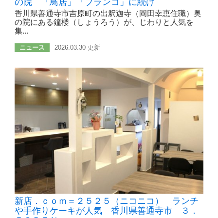
の院 「鳥居」「ブランコ」に続け
香川県善通寺市吉原町の出釈迦寺（岡田幸恵住職）奥
の院にある鐘楼（しょうろう）が、じわりと人気を
集...
ニュース
2026.03.30 更新
新店．ｃｏｍ＝２５２５（ニコニコ） ランチ
や手作りケーキが人気 香川県善通寺市 ３．