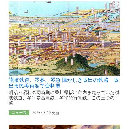
讃岐鉄道、琴参、琴急 懐かしき坂出の鉄路 坂
出市民美術館で資料展
明治～昭和の同時期に香川県坂出市内を走っていた讃
岐鉄道、琴平参宮電鉄、琴平急行電鉄。この三つの
路...
ニュース
2026.03.19 更新