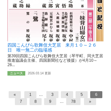
四国こんぴら歌舞伎大芝居 来月１０～２６
日 唯一無二の臨場感
第39回四国こんぴら歌舞伎大芝居（琴平町、同大芝居
推進協議会主催、四国新聞社など後援）が4月10～
26...
ニュース
2026.03.14 更新
«
1
…
3
4
5
6
7
8
9
…
78
»