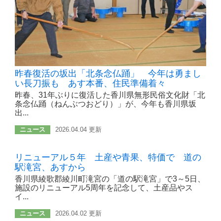
昨春復活の坂出「北条念仏踊」 今年は勇まし
い長刀振も あす本番、住民準備着々
昨春、31年ぶりに復活した香川県無形民俗文化財「北
条念仏踊（ねんぶつおどり）」が、今年も香川県坂
出...
ニュース
2026.04.04 更新
リニューアル５年 土産や青果、特価で 道の
駅滝宮、あすから
香川県綾歌郡綾川町滝宮の「道の駅滝宮」で3～5日、
施設のリニューアル5周年を記念して、土産品やス
イ...
ニュース
2026.04.02 更新