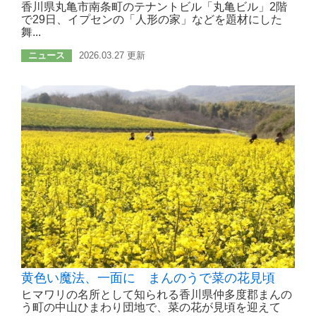
香川県丸亀市南条町のテナントビル「丸亀ビル」2階
で29日、イプセンの「人形の家」などを題材にした
舞...
ニュース
2026.03.27 更新
黄色い魔法、一面に まんのうで菜の花見頃
ヒマワリの名所として知られる香川県仲多度郡まんの
う町の中山ひまわり団地で、菜の花が見頃を迎えて