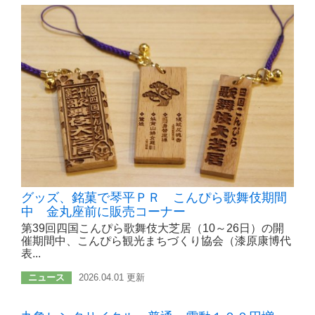
グッズ、銘菓で琴平ＰＲ こんぴら歌舞伎期間
中 金丸座前に販売コーナー
第39回四国こんぴら歌舞伎大芝居（10～26日）の開
催期間中、こんぴら観光まちづくり協会（漆原康博代
表...
ニュース
2026.04.01 更新