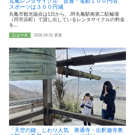
丸亀レンタサイクル 普通・電動１００円増、
スポーツは３００円減
丸亀市観光協会は1日から、JR丸亀駅南第二駐輪場
（同市浜町）で貸し出しているレンタサイクルの料金
を...
ニュース
2026.04.01 更新
「天空の鐘」じわり人気 善通寺・出釈迦寺奥